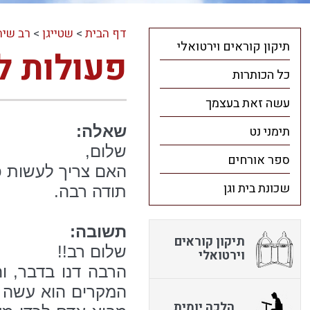
דף הבית
>
שטייגן
>
רב שיח
תיקון קוראים וירטואלי
פעולות ל
כל הכותרות
עשה זאת בעצמך
שאלה:
תימני נט
שלום,
ספר אורחים
האם צריך לעשות 
שכונת בית וגן
תודה רבה.
תשובה:
תיקון קוראים
שלום רב!!
וירטואלי
הרבה דנו בדבר, ו
המקרים הוא עשה א
הלכה יומית