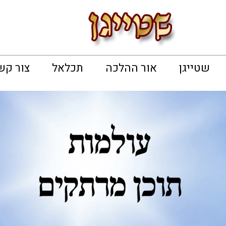
שטייגן
אור ההלכה
תכלאל
צור קש