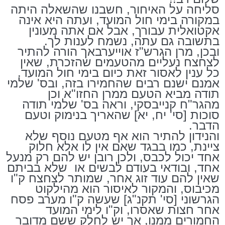
סליחה על האיחור, חשבנו שהשאלה היתה
במקורה בימי חול המועד, ועתה היא אינה
אקטואלית עבורך, אבל אם אתה מעונין
בתשובה גם עתה, נשמח לענות לך.
ובכן, מרן הגרש"ז אוייערבאך הורה להתיר
לצחצח נעליים מהטעמים שהזכרת, שאין
כל ענין לאסור זאת כיום בימי חול המועד.
אמנם ישנם רבים שהחמירו בזה, ובס' שלמי
תודה מביא הטעם ממרן החזו"א וכן
מהגר"ח קנייבסקי, וראה בס' שלמי תודה
סוכות [סי' יח, יא] שהאריך בנימוק וטעם
הדבר.
והנידון להתיר הוא אף מטעם נוסף שלא
ציינת, כמו בבגד שאם אין לו אלא חלוק
אחד יכול לכבס, ולכן רובן יש להם רק מנעל
אחד, ובודאי בעודם לבשים או
שלא בביתם
שאין להם עוד זוג אחר, שמותר לצחצח ק"ו
מכיבוס, והמקור לאיסור הוא מהילקוט
הגרשוני [סי' תקנ"ג] שעשה ק"ו מערב פסח
אחר חצות שאסרו, וק"ו לימי המועד
החמורים ממנו, אך יש לחלק ששם מדובר