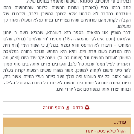
ובתרגום פי' תחשים, 'ססגונא', ששש ומתפאר בגוונים שלה.
כתב רבינו בחיי (באה"ד): ועורות תחשים. כלומר שהתחשים ההם
שנזדמנו במדבר לא נזדמנו אלא לצורך המשכן בלבד, ולכבודו של
הקב"ה לקחת מהם עורותיהם שהיו מצויירים בציור נפלא ומעולה ואחר כך
נתעלמו.
דבר מעניין אנו מוצאים בספר רזא דשבתא, שהביא בשם ר' יוחנן
אלמאנו (חכם איטלקי מהמאה ה-15) מספרו 'חי עולמים' (בחלק עולם
המוחש – חיבורו לא הודפס והוא נמצא בכת"י), כי השור הימי (הוא חית
הים הנודעה בשם פרת הים, והיא היא התחש הנזכר בתורה במלאכת
המשכן 'ועורות תחשים וגו' (שמות כה' ה'). ועורה יקר עוד היום [וצ"ע, מה
דאמרינן לעיל ממס' שבת כח' ע"ב], והערבים צדים אותה בים סוף סמוך
להר סיני ומשם לקחוה למשכן. אשר מעורו עושים רצועות יקרות בעלת
שער צהוב. כל ימי השבוע היה הולך ושב כייתר בעלי החיים אשר בים,
וביום השבת ינוח על שפת הים, ומשם לא יזוז כל היום ההוא וכל הלילה.
ובנוחו יצודו אותו כמפורסם אצל יורדי הים.
הדפס
הוסף תגובה
עוד...
הקול שלא פסק - יתרו