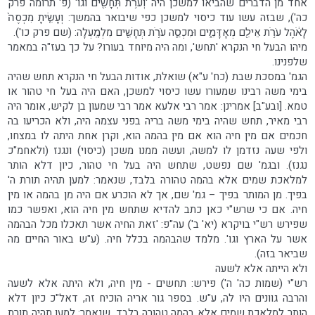
אחד מן הדברים שהביאו למשכן היה 'וְעֹרֹ֥ת תְּחָשִׁ֖ים וגו' (פ' תרומה פרק
כה'), שבזה עשו עוד כיסוי למשכן כפי שיבואר בהמשך: וְעָשִׂ֤יתָ מִכְסֶה֙
לָאֹ֔הֶל עֹרֹ֥ת אֵילִ֖ם מְאָדָּמִ֑ים וּמִכְסֵ֛ה עֹרֹ֥ת תְּחָשִׁ֖ים מִלְמָֽעְלָה: (שם פרק כו').
מיהו הבעל חי הנקרא 'תחש', ומה היה מיוחד בעורו? על כך בעז"ה במאמר
שלפנינו.
הגמ' במסכת שבת (כח' ע"א) שואלת, אודות הבעל חי הנקרא תחש שהיה
בימי משה רבינו שמעורו עשו כיסוי למשכן, האם היה בעל חי טהור או
טמא. [ובע"ב] אמרינן: אמר רבי אלעא אמר רבי שמעון בן לקיש, אומר היה
רבי מאיר, תחש שהיה בימי משה בריה בפני עצמה היה, ולא הכריעו בה
חכמים אם מין חיה הוא אם מין בהמה הוא, וקרן אחת היתה לו במצחו,
ולפי שעה נזדמן לו למשה, ועשה ממנו משכן (כיסוי) ונגנז (ולאחמ"כ
נגנז). ובגמ' שם נפשט, שתחש היה בעל חי טהור, כיון דלא הותר
למלאכת שמים אלא בהמה טהורה בלבד, שנאמר: למען תהיה תורת ה'
בפיך. מן המותר בפיך – גמ' שם, אך לא הוכרע אם היה מן בהמה או מין
חיה. אם כי שרש"י כאן כתב להדיא שתחש מין חיה הוא, ואפשר כמו
שפירש רש"י בויקרא (יא' ב') עה"פ: 'זאת החיה אשר תאכלו מכל הבהמה
אשר על הארץ וגו'. מלמד שהבהמה בכלל חיה. (ע"ש באור החיים מה
שביאר בזה).
ולא הייתה אלא לשעה
רש"י (שמות כה' ה') פירש: תחשים - מין חיה, ולא היתה אלא לשעה
והרבה גוונים היו לה, ע"ש. בספר גור אריה הוכיח זה, דאל"כ כיון דלא
הותר למלאכת שמים אלא בהמה טהורה בלבד, שנאמר: למען תהיה תורת