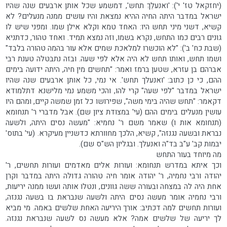
(יחזקאל טז' י'): 'ואנעלֵךְ תחש', דמשמע שכל אותן ארבעים שנה שהיו
ישראל במדבר היתה החיה ההיא נמצאת והיו עושים ממנה מנעלים? לא
קשיא, דשני מיני תחש היו: האחד טמא וקלא אילן שמו. ומפני שיש לו
גונים רבים כמו התחש, נקרא בשמו, וזה נמצא תמיד. ואחד טהור, כדתניא
(שבת כח' ב'): "לא הוכשרו למלאכת שמים אלא עור בהמה טהורה בלבד"
ושמו תחש, ואותו תחש לא היה אלא לפי שעה. ובזה נתבטלה טענת רבי
אברהם בן עזרא, שטען ברמז ואמר: "תחשים מין חיה, היתה ידועה בימים
ההם, כי כן כתוב: 'ואנעלך תחש'. אי נמי, כל אותן ארבעים שנה שהיו
ישראל במדבר "לפי שעה" קרי להו, והכי משמע נמי מלישנא דתלמודא
דקאמר: "תחש שהיה בימי משה", שפירושו כל זמן שמשה קיים, ומהם היו
עושין מנעלים בימים ההם (עי' במצודת ציון שם). אבל מדברי ר' תנחומא
(תנחומא אות ו) שאמר משם ר' נחמיא: "מעשה נסים היתה, ולשעה
נבראת ובשעה נגנזה", קשיא, הלכך מחוורתא כדשניין מעיקרא. (עי' בתוס'
יבמות קב' ע"ב בד"ה ואנעלך. ובגליון הש"ס שם).
מה מיוחד בעור התחש
וכך איתא במדרש תנחומא: ועורות אלים מאדמים ועורות תחשים, ר'
יהודה ורבי נחמיה, ר' יהודה אומר חיה טהורה גדולה היתה במדבר וקרן
אחת היה לה במצחה ובעורה ששה גוונים, ונטלו אותה ועשו ממנה יריעות,
ורבי נחמיה אומר מעשה נסים היתה ולשעה שנבראת בו בשעה נגנזה,
ועורות תחשים למה דכתיב: אורך היריעה האחת שלשים באמה. מי מביא
לך יריעה של שלשים אמה? אלא מעשה נס לשעה שנבראת נגנזה.