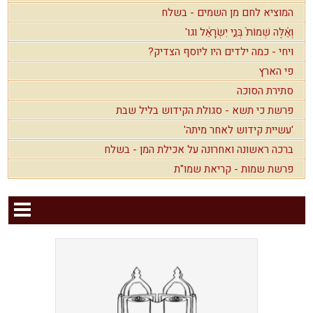
המוציא לחם מן השמים - בשלח
וְאֵ֗לֶּה שְׁמוֹת֙ בְּנֵ֣י יִשְׂרָאֵ֔ל וגו'
ויחי - כמה ילדים היו ליוסף הצדיק?
פי הארץ
סתירת הסוכה
פרשת כי תשא - סגולת הקידוש בליל שבת
'עשיית קידוש לאחר מיתה'
ברכה ראשונה ואחרונה על אכילת המן - בשלח
פרשת שמות - קריאת שמו"ת