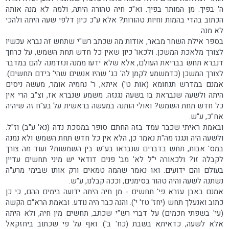
ה' בפיך. מן המותר בפיך. וא"כ חיה טהורה היתה, ולמה לא מנה אותה
הכתוב בהדי בהמות וחיות טהורות? אלא ע"כ כיון דלפי שעה היתה ולהכי
לא מנה.
בספר אילת השחר מבאר, אודות מה שכתב רש"י שתחש זה נברא עכשיו
לצורך מלאכת המשכן. ולכאו' כיון שאין כל חדש תחת השמש, על כרחך
דנברא תחש בבריאת העולם, אלא שלא ידעו ממנה ונזדמנה להם במדבר
לצורך המשכן (כדמשמע לקמן לה' כג' שהיו אנשים שהי' בידם תחשים).
אמנם במדרש תנחומא (אות ט') איתא, ר' נחמיה אומר, מעשה ניסים
היתה ולשעה שנבראת בו בשעה נגנזה. משמע שנברא אז, וצ"ב הרי אין
כל חדש תחת השמש? ואולי הותנה במעשה בראשית על בע"ח זה שיהיה
אח"כ, ע"ש.
ובאמת ראיתי שכבר עמד בזה החתם סופר במסכת נדה (נא' ע"ב) וז"ל:
ולשעה היה ונגנז מה"ת נאמר כן, הלא אין כל חדש תחת השמש ולא נמנה
במס' אבות, תחש בדברים שנבראו בע"ש בין השמשות? ועוד מה צורך
לקבלה זו? ולכאורה י"ל לא' מב' פנים דודאי יש מיני תחשים עדיין
בעולם והם ידועים. ואו נאמר שהמה טמאים ורק אותו שבימי מרע"ה
נשתנה לשעה והיה טהור בסימנים, וככה קבלנו, ע"ש.
אמנם באבן עזרא פי' תחשים - מן חיה היתה ידועה בימים ההם, כי כן
כתוב ואנעלך תחש (יחז' טז' י'). והנה כבר היה נודע. ובאמת הרא"ם הקשה
(עי' בשפתי חכמים) על דברי רש"י שכתב, תחשים מין חיה, ולא היתה
אלא לשעה, כדאיתא בשבת (כח' ב'). ואף על פי שכתוב ביחזקאל