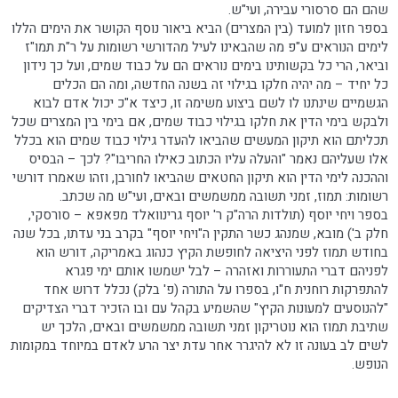
שהם הם סרסורי עבירה, ועי"ש.
בספר חזון למועד (בין המצרים) הביא ביאור נוסף הקושר את הימים הללו
לימים הנוראים ע"פ מה שהבאינו לעיל מהדורשי רשומות על ר"ת תמו"ז
וביאר, הרי כל בקשותינו בימים נוראים הם על כבוד שמים, ועל כך נידון
כל יחיד – מה יהיה חלקו בגילוי זה בשנה החדשה, ומה הם הכלים
הגשמיים שינתנו לו לשם ביצוע משימה זו, כיצד א"כ יכול אדם לבוא
ולבקש בימי הדין את חלקו בגילוי כבוד שמים, אם בימי בין המצרים שכל
תכליתם הוא תיקון המעשים שהביאו להעדר גילוי כבוד שמים הוא בכלל
אלו שעליהם נאמר "והעלה עליו הכתוב כאילו החריבו"? לכך – הבסיס
וההכנה לימי הדין הוא תיקון החטאים שהביאו לחורבן, וזהו שאמרו דורשי
רשומות: תמוז, זמני תשובה ממשמשים ובאים, ועי"ש מה שכתב.
בספר ויחי יוסף (תולדות הרה"ק ר' יוסף גרינוואלד מפאפא – סורסקי,
חלק ב') מובא, שמנהג כשר התקין ה"ויחי יוסף" בקרב בני עדתו, בכל שנה
בחודש תמוז לפני היציאה לחופשת הקיץ כנהוג באמריקה, דורש הוא
לפניהם דברי התעוררות ואזהרה – לבל ישמשו אותם ימי פגרא
להתפרקות רוחנית ח"ו, בספרו על התורה (פ' בלק) נכלל דרוש אחד
"להנוסעים למעונות הקיץ" שהשמיע בקהל עם ובו הזכיר דברי הצדיקים
שתיבת תמוז הוא נוטריקון זמני תשובה ממשמשים ובאים, הלכך יש
לשים לב בעונה זו לא להיגרר אחר עדת יצר הרע לאדם במיוחד במקומות
הנופש.