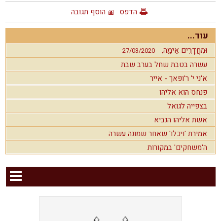
הדפס
הוסף תגובה
עוד...
וּמֵחֲדָרִ֖ים אֵימָ֑ה,
27/03/2020
עשרה בטבת שחל בערב שבת
א'ני י' ר'ופאך - אייר
פנחס הוא אליהו
בצפייה לגואל
אשת אליהו הנביא
אמירת 'ויכלו' שאחר שמונה עשרה
ה'משחקים' במקורות