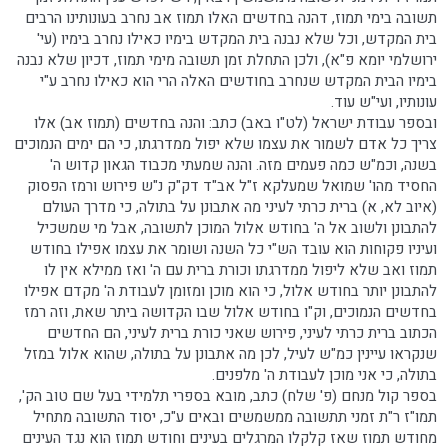
תשובה בימי תמוז, דהנה בחדשים האלו תמוז אב נחרב בעונותינו הרבים
בית המקדש, וכל שלא נבנה בית המקדש בימיו כאילו נחרב בימיו (עי'
ירושלמי יומא פ"א), ולכן התחלת זמן תשובה מימי תמוז, דכיון שלא נבנה
בימיו הבית המקדש שנחרב בחודשים האלה הרי הוא כאילו נחרב ע"י
עונותיו, ועי"ש עוד.
ובספר עבודת ישראל (לט"ו באב) כתב: והנה בחדשים (תמוז אב) אלו
צריך כל אדם לשמור את עצמו שלא יפול ממדרגתו, כי הם ימים הנמוכים
בשנה, וכמ"ש כמה פעמים מזה. והנה שמעתי מכבוד הגאון קדוש ה'
החסיד מהו' שמואל שמעלקא ז"ל אב"ד דק"ק נ"ש פירוש ורמז הפסוק
(איוב לא, א) ברית כרתי לעיני מה אתבונן על בתולה, כי מדרך העולם
להתבונן ולשוב אל ה' בחודש אלול המוכן לתשובה, אבל מי שמשכיל
ועיניו פקוחות הוא עובד הש"י כל השנה ושומר את עצמו אפילו בחודש
תמוז ואב שלא ליפול ממדרגתו וכורת ברית עם ה' ואז ממילא אין לו
להתבונן יותר בחודש אלול, כי הוא מוכן ומזומן לעבודת ה' מקדם אפילו
בחדשים הנמוכים, וק"ו בחודש אלול שבו הקדושה ביתר שאת, וזה רמז
הכתוב ברית כרתי לעיני, פירוש שאני כורת ברית לעיני, הם החדשים
שנקראו עיינין כמ"ש לעיל, לכן מה אתבונן על בתולה, שהוא אלול במזל
בתולה, כי אני מוכן לעבודת ה' מלפנים.
בספר קול מנחם (פ' שלח) כתב, מובא בספרי תלמידי בעל שם טוב הק',
תמו"ז ר"ת זמני תתשובה ממשמשים ובאים ע"כ, יסוד התשובה מתחיל
מחודש תמוז שאז קלקלו המרגלים בעינים וחודש תמוז הוא נגד העינים