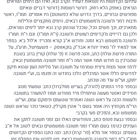
עיניהם הקדושות היו נשואות לעתיד הקרב ובא, ואלו הם הימים הנוראים
הנראים באופק הלא רחוק. דורשי רשומות (דורשי דברים שאינם
מפורשים וברורים, בדרך הדרש שלא כפשוטם) היו אומרים: תמו"ז, ראשי
תיבות ז'מני ת'שובה מ'משמשים ו'באים, הימים מתקצרים והלילות
מתארכים, וכך חשים הכל, שככל שהזמן קרב ובא יותר לימים הנוראים,
ולכן גם ז'ריזים מ'קדימים ו'עושים ת'שובה (ר"ת תמו"ז). וגם ר"ת: תמו"ז
ת'שובה מ'משמש ו'בא זמנה. וחודש א"ב קורא ומכריז: א'לול ב'א. בספר
אור למאיר לר' מאיר יהודא אבד"ק בוקאווסק – פשעמישל, תרע"ג, על
התורה פרשת שלח) כתב, והנה פרשה זו (פ' שלח) קורין ברוב בשבת
שמברכין בו חודש תמוז אשר המה ר"ת זמני תשובה ממשמשין ובאין,
לרמז אשר מצות ציצית שמרמז על תשובה ועל סליחת העון שהוא תיקון
לחדשים הללו אשר המרגלים הלכו בחודש זה ופגמו בו, וע"י תשובה
יתוקן, ועי"ש עוד מה שכתב.
ובספר סדר הזמנים (להרה"ק בעריש מוולברוז) כתב: שמעתי מנהג
חסידים ואנשי מעשה שיתחילו מיד מחודש תמוז להתעורר בתשובה
ולעשות הכנה על ראש השנה ואמרתי שטעמם ונימוקם עמם, ועי"ש.
הרי"מ מקוזניץ היה אומר בשם ר' אהרן מקרלין, כשאני נזכר שראש השנה
ממשמש ובא, נהפכים מעי בקרבי.
ובספר גבעת פנחס כתב, והחודשים האלו הם זמני תשובה לתקן את
הענינים כנרמז בשם תמו"ז זמני תשובה ממשמשים ובאים לשוב אל א"ב
בשמים. ובספר אור מלא (פר' קרח) כתב: הנה כתבו הספרים הקדושים
תמו"ז ר"ת ז'מני ת'שובה מ'משמשין ו'באין, ויש לפרש ענין התחלת זמן