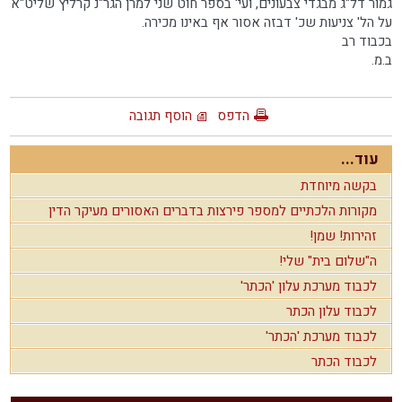
גמור דל"ג מבגדי צבעונים, ועי' בספר חוט שני למרן הגר"נ קרליץ שליט"א
על הל' צניעות שכ' דבזה אסור אף באינו מכירה.
בכבוד רב
ב.מ.
הדפס
הוסף תגובה
עוד...
בקשה מיוחדת
מקורות הלכתיים למספר פירצות בדברים האסורים מעיקר הדין
זהירות! שמן!
ה"שלום בית" שלי!
לכבוד מערכת עלון 'הכתר'
לכבוד עלון הכתר
לכבוד מערכת 'הכתר'
לכבוד הכתר