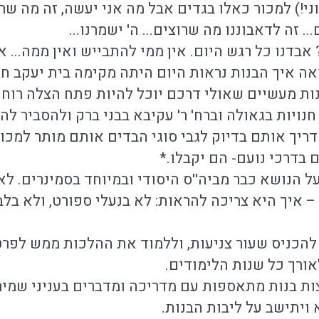
ני!) למכור כאלו בגדים אבל מה אני יעשה, זה מה שר
. זה לדאבוננו מה שרוצים... ה' ישמרנו...
אבדנו כל רגש היום. אין ממי להתבייש ואין ממה... 
ה איך הבנות נראות היום היתה מקימה בית יעקב חד
ת מעשיים שאולי דרכם יוכל להיות פתח הצלה רוחנ
חנויות בגאולה וברח' ר' עקיבא בבני ברק ולהסביר 
דריך אותם בדיוק לגבי סוגי הבדים אותם מותר למכור
 בדרכי נועם- הם יקבלו.*
על הנושא כבר מביה''ס היסודי ובמיוחד בסמינרים. ל
 איך היא צריכה להראות: לא בנעלי ספורט, ולא בל
 להכניס שעור צניעות, וללמוד את ההלכות ממש לפ
ורך כל שנות הלימודים.
ת בנות מתאספות עם מדריכה ומדברים בעניני שמיר
 ויתישב על ליבות הבנות.