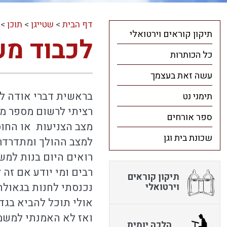
דף הבית
>
שטייגן
>
תוכן
>
תיקון קוראים וירטואלי
לכבוד מע
כל הכותרות
עשה זאת בעצמך
בראשית דברי אודה לכ
תימני נט
רציתי לרשום מספר מי
ספר אורחים
מצב הצניעות או החוס
שכונת בית וגן
למצב ההולך ומתדרדר 
רואים היום בנות למשפ
רבים ומי יודע אם זה
תיקון קוראים
נכנסתי לחנות בגאולה 
וירטואלי
אולי תוכל להביא בגדי
ואז לא האמנתי למשמע
הלכה יומית