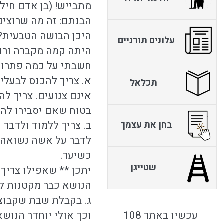
מתבייש! (בן אדם חילו
הבנתם: זה מה שרוצים..
היכן הבושה הטבעית? 
עלונים תורניים
היתה קמה מקברה ורוא
חשבתי על כמה פתרונו
א. צריך להכנס לבעלי 
תכלאל
אינם צנועים. צריך לה
בטוח שאם יסבירו להם
ב. צריך ללמוד ולדבר 
בחן את עצמך
לדבר על אשה נשואה –
כשיער.
שטייגן
יתכן ** שאפילו צריך
הנושא כבר מקטנות לא
ג. בקבלת שבת שקבוצו
עכשיו באתר 108
וכך אולי יוחדר הנושא