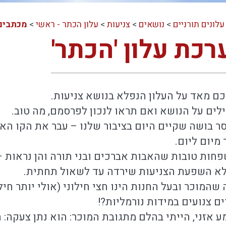
עלונים תורניים
>
נושאים
>
צניעות
>
עלון הכתר - ראשי
>
מכתבים
רכת עלון 'הכתר'
ם מאד על העלון הנפלא בנושא צניעות.
לים על הנושא ואם תראו לנכון לפרסמם, מה טוב.
ר בושה שקיים היום בציבור שלנו – עבר את הקו האדו
מיום ליום.
חות טובות שהאבות אברכים ובני תורה והן נראות – ה
 לא השפעת הצניעות שירדה עד לשאול תחתית.
שהמוכר ובעל החנות הינו חצי חילוני (אולי יותר חי
ם צנועים במידות נורמליות?!
 אזני, הייתי בהלם מתגובת המוכר: הוא נתן צעקה: ת