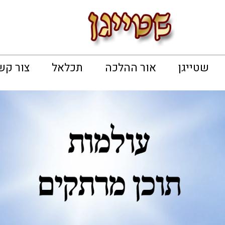
שטייגן
אור ההלכה
תכלאל
צור קש