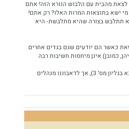
ם לצאת מהבית עם הלבוש הנורא הזה! אתם
 מי ישא בתוצאות המרות האלו? רק אתם!
שלא תתלבש בצורה שהיא מתלבשת- היא
 זאת כאשר הם יודעים שגם בגדים אחרים
הן, כמובן) אינן מיחסות חשיבות רבה
** הדבר ברור שכך צריך לעשות וכבר הורו כן גדולי ישראל במכתביהם (הובא בגליון מס' 3), אך לדאבוננו מנהלים