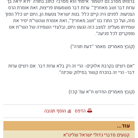
ברצותו מסרב גם לשמור. אימתי הוא מסרב? כתוב בתורה ''ולא יראה בך
ערות דבר ושב מאחריך''. ערות דבר משמעותו פריצות, זאת אומרת הרס
הצניעות. לפנים היה קיים כלל: בנות ישראל צנועות הן, היום יש כלל הפוך
מזה, ועל כך התרו בנו ''ושב מאחריך'', זאת אומרת שהשי''ת יסיר את
שמירתו מעלינו. למצב כזה הגענו היום, ובלעדי השמירה של השי''ת אנו
מופקרים לכל פגיעה''.
(קובץ מאמרים. מאמר ''דעת תורה'')
''אם רוצים בקרבת אלוקים- הרי זה רק בלא ערות דבר. אם רוצים ערות
דבר- הרי זה בהכרח קשור בסילוק שכינה''.
(קובץ מאמרים החדש ח''א עמ' קכז)
הדפס
הוסף תגובה
עוד...
קטעים מדברי גדולי ישראל שליט"א