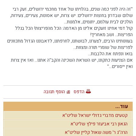
''זה היה לפני כמה שנים, בהלויתו של אחד מחכמי ירושלים, זעק רבי
שלום שבדרון בחוצות ירושלים: יש צרות, יש אסונות, צעירים, צעירות,
הולכים לבית עולמם, יתומים, אלמנות...
קול דמי אחינו זועקים אלינו מן האדמה: הכל מהפריצות! הכל בגלל
הפריצות... ושב מאחריך!
בעוונותינו הרבים, לצערנו, לבושתנו, לחרפתנו, לדאבוננו הגדול מתכוונים
לפריצות של שומרי תורה ומצוות...
בואו ונפתח את הלבבות...
אם הצניעות כתקונו, יש השראת השכינה והקב''ה אתנו... ואז אין צרות
ואין ייסורים...''
הדפס
הוסף תגובה
עוד...
קטעים מדברי גדולי ישראל שליט"א
הגאון רבי אביעזר פילץ שליט"א
הרה''ג ר' משה שאול קליין שליט''א