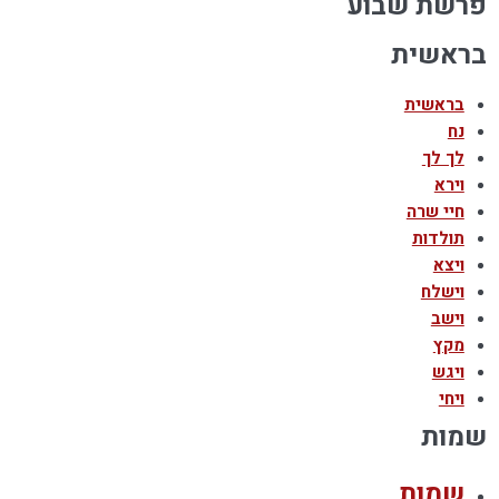
פרשת שבוע
בראשית
בראשית
נח
לך לך
וירא
חיי שרה
תולדות
ויצא
וישלח
וישב
מקץ
ויגש
ויחי
שמות
שמות