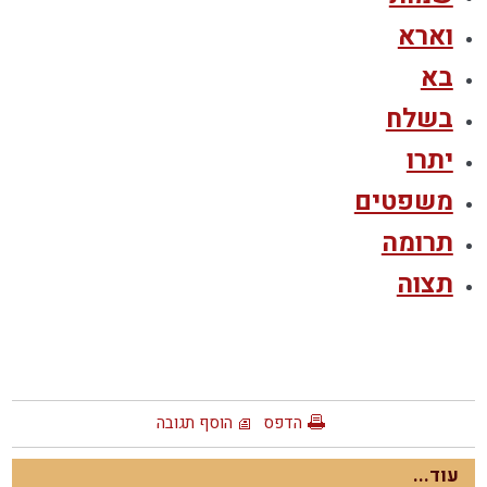
וארא
בא
בשלח
יתרו
משפטים
תרומה
תצוה
הדפס
הוסף תגובה
עוד...