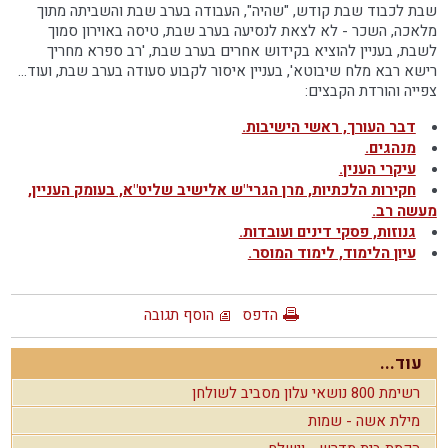
שבת לכבוד שבת קודש, "שהיה", העבודה בערב שבת והשביתה מתוך
מלאכה, השכר - לא לצאת לנסיעה בערב שבת, טיסה באוירון סמוך
לשבת, בעניין להוציא בקידוש אחרים בערב שבת, 'רב ספרא מחריך
רישא רבא מלח שיבוטא', בעניין איסור לקבוע סעודה בערב שבת, ועוד...
צפייה והורדת הקבצים:
דבר העורך, ראשי הישיבות.
מנהגים.
עיקרי הענין.
חקירות הלכתיות, מרן הגרי"ש אלישיב שליט"א, בעומק העניין,
מעשה רב
.
גנוזות, פסקי דינים ועובדות.
עיון הלימוד, לימוד המוסר.
הדפס
הוסף תגובה
עוד...
רשימת 800 נושאי עלון מסביב לשולחן
מילת אשה - שמות