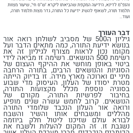
והנפ"מ לדינא, הידיעה המקפת שהביאתו ליקרא 'ש"ס חי', שיעור מצוות
תלמוד תורה, לשאוף להשיג ידיעת כל התורה, גדר מצות תלמוד תורה,
ועוד...
דבר העורך
גיליון ה500 של מסביב לשולחן רואה אור
בנושא ידיעת התורה, כמה מתאים הדבר ועל
מקומו נכון לראות מצורף לגיליון זה את
רשימת 500 הנושאים. רשימה זו מביאה לידי
ביטוי באופן מוחשי את ההיקף העצום של
הסוגיות והנושאים הרבים, בתורה הרחבה
מיני ים וארוכה מארץ מידה. זו בדיוק הייתה
מטרת יסודו של העלון, העיסוק מדי שבוע
בסוגיה נוספת מכלל מקצועות התורה,
בחיבור לפרשיות התורה, מקורם של
הנושאים. קרוב לחמש עשרה שנים מופיע
ורואה אור העלון הנכבד שלומדי התורה
מהללים ומשבחים אותו והשיר והשבח
לבורא עולם שזיכנו ליטול חלק ביוזמה
נשגבת זו. זה המקום להעלות ולשבח את
הכותבים הנכבדים, חברי מערכת העלון, אשר