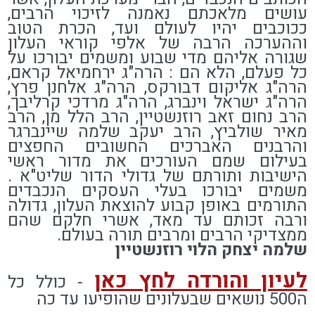
עושים מלאכתם נאמנה לזיכוי הרבים,
ככוכבים יהיו לעולם ועד, הכרת הטוב
וההערכה הרבה של אלפי קוראי העלון
שגורה אליהם מדי שבוע ומשמים יבורכו על
כל פעלם, הלא הם : הרה"ג ירחמיאל קראם,
הרה"ג אליקום דבורקס, הרה"ג אלחנן פרץ,
הרה"ג ישראל וינברג, הרה"ג מרדכי קרליבך,
הרב נחום זאב רוזנשטיין, הרב הלל מן, הרב
מאיר שולביץ, הרב יעקב שלמה שיינברגר
והרבנים האברכים החשובים החפצים
בעילום שמם העורכים את מדור ראשי
הישיבות ותורתם של גדולי הדור שליט"א .
משמים יבורכו בעלי העסקים הנכבדים
התורמים באופן קבוע להוצאת העלון, גדולה
ורבה זכותם עד מאד, אשרי חלקם שהם
ממצדיקי הרבים ומרבים תורה בעולם.
שלמה יצחק הלוי רוזנשטיין
לעיון והורדה לחץ כאן
- כולל כל
ה500 נושאים שבעלונים שהופיעו עד כה