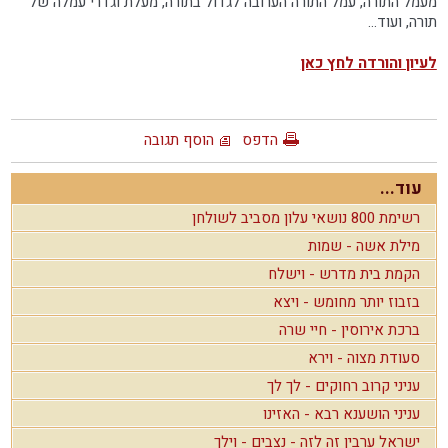
מעמל התורה, עמל התורה הערובה לגדול בתורה, מעלת וגדרי עמלה של
תורה, ועוד...
לעיון והורדה לחץ כאן
הדפס
הוסף תגובה
עוד...
רשימת 800 נושאי עלון מסביב לשולחן
מילת אשה - שמות
הקמת בית מדרש - וישלח
בזבוז יותר מחומש - ויצא
ברכת אירוסין - חיי שרה
סעודת מצוה - וירא
עניני קרוב רחוקים - לך לך
עניני הושענא רבא - האזינו
ישראל ערבין זה לזה - נצבים - וילך