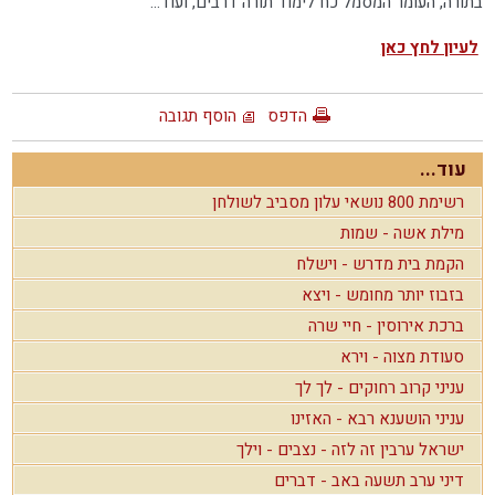
בתורה, העומר המסמל כח לימוד תורה דרבים, ועוד...
לעיון לחץ כאן
הדפס
הוסף תגובה
עוד...
רשימת 800 נושאי עלון מסביב לשולחן
מילת אשה - שמות
הקמת בית מדרש - וישלח
בזבוז יותר מחומש - ויצא
ברכת אירוסין - חיי שרה
סעודת מצוה - וירא
עניני קרוב רחוקים - לך לך
עניני הושענא רבא - האזינו
ישראל ערבין זה לזה - נצבים - וילך
דיני ערב תשעה באב - דברים