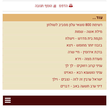
הדפס
הוסף תגובה
עוד...
רשימת 800 נושאי עלון מסביב לשולחן
מילת אשה - שמות
הקמת בית מדרש - וישלח
בזבוז יותר מחומש - ויצא
ברכת אירוסין - חיי שרה
סעודת מצוה - וירא
עניני קרוב רחוקים - לך לך
עניני הושענא רבא - האזינו
ישראל ערבין זה לזה - נצבים - וילך
דיני ערב תשעה באב - דברים