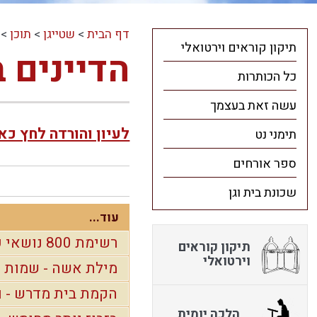
דף הבית
>
שטייגן
>
תוכן
>
תיקון קוראים וירטואלי
הדיינים 
כל הכותרות
עשה זאת בעצמך
לעיון והורדה לחץ כא
תימני נט
ספר אורחים
שכונת בית וגן
עוד...
רשימת 800 נושאי עלון מסביב לשולחן
תיקון קוראים
וירטואלי
מילת אשה - שמות
הקמת בית מדרש - ו
הלכה יומית