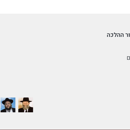
ר ההלכה
ם