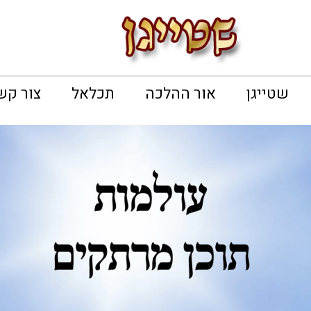
שטייגן
אור ההלכה
תכלאל
צור קש