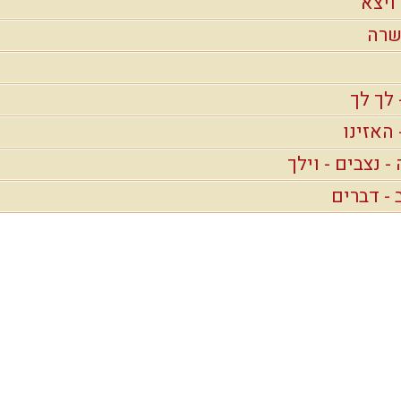
ויצא
 שרה
 לך לך
האזינו
- נצבים - וילך
- דברים