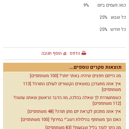
כמה פעמים ביום
9%
כל שבוע
25%
כל חודש
25%
הדפס
הוסף תגובה
תוצאות סקרים נוספים...
מה הייתם חפצים שיהיה באתר יותר? [100 משתתפים]
איך אתה מתעדכן בנושאים הקשורים לעולם התורה? [113
משתתפים]
כשמתעוררת לך שאלה בהלכה, מה הדבר הראשון שאתה עושה?
[112 משתתפים]
איך אתה מתכונן לקראת יום מתן תורה? [48 משתתפים]
האם הנך משתתף בהילולת רשב"י במירון? [100 משתתפים]
מה הינך לומד בליל שבועות? [83 משתתפים]