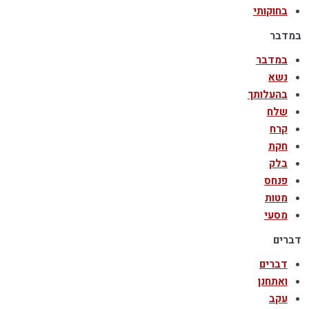
בחוקותי
במדבר
במדבר
נשא
בהעלותך
שלח
קרח
חקת
בלק
פנחס
מטות
מסעי
דברים
דברים
ואתחנן
עקב