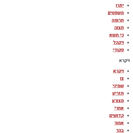
יתרו
משפטים
תרומה
תצוה
כי תשא
ויקהל
פקודי
ויקרא
ויקרא
צו
שמיני
תזריע
מצורע
אחרי
קדושים
אמור
בהר