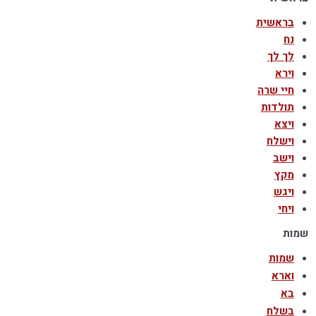
בראשית
נח
לך לך
וירא
חיי שרה
תולדות
ויצא
וישלח
וישב
מקץ
ויגש
ויחי
שמות
שמות
וארא
בא
בשלח