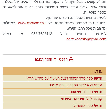
הגר"א קוטלר, בעל הקהילות יעקב ועוד מגדולי ירושלים של מעלה,
גדולי ארץ ישראל וגדולי ראשי הישיבות, רובם רואות אור לראשונה
בספר נפלא זה.
להשיג בחנויות הספרים. הפצה: יפה נוף.
וכמו כן ניתן להזמינו באתר 'טקסט רץ'
www.textratz.co.il
במשלוח
עד הבית מכל רחבי הארץ.
לפרטים נוספים בטל 052-7682413 או במייל
adratkodesh@gmail.com
הדפס
הוסף תגובה
עוד...
חדש! ספר סדר הניקור לבעל העיטור עם פירוש הר"ץ
הופיע ויצא לאור הספר "שיחת אליהו"
חדש! ספר דורשי עונג
קטלוג לכל ספרי הבן איש חי
חדש! ספר אמונת עז