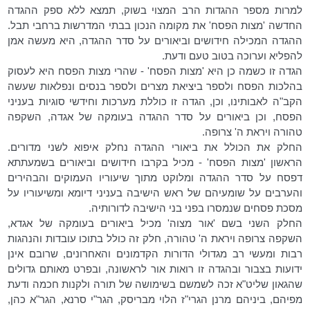
למרות מספר ההגדות הרב המצוי בשוק, תמצא ללא ספק ההגדה
החדשה 'מצות הפסח' את מקומה הנכון בבתי המדרשות ברחבי תבל.
ההגדה המכילה חידושים וביאורים על סדר ההגדה, היא מעשה אמן
להפליא וערוכה בטוב טעם ודעת.
הגדה זו כשמה כן היא 'מצות הפסח' - שהרי מצות הפסח היא לעסוק
בהלכות הפסח ולספר ביציאת מצרים ולספר בנסים ונפלאות שעשה
הקב"ה לאבותינו, וכן, הגדה זו כוללת מערכות וחידשי סוגיות בעניני
הפסח, וכן ביאורים על סדר ההגדה בעומקה של אגדה, השקפה
טהורה ויראת ה' צרופה.
החלק את הכולל את ביאורי ההגדה נחלק איפוא לשני מדורים.
הראשון 'מצות הפסח' - מכיל בקרבו חידושים וביאורים בשמעתתא
דפסח על סדר ההגדה ומלוקט מתוך שיעוריו העמוקים והבהירים
והערבים על שומעיהם של ראש הישיבה בעניני דיומא ומשיעוריו על
מסכת פסחים שנמסרו בפני בני הישיבה לדורותיה.
החלק השני בשם 'אור מצוה' מכיל ביאורים בעומקה של אגדא,
השקפה צרופה ויראת ה' טהורה, חלק זה כולל בתוכו עובדות והנהגות
רבות ומעשי רב מגדולי הדורות הקדמונים והאחרונים, שרובם אינן
ידועות בצבור ובהגדה זו רואות אור לראשונה, ובפרט מאותם גדולים
שהגאון שליט"א זכה לשמשם בשימושה של תורה ולקנות חכמה ודעת
מפיהם, ביניהם מרנן הגרי"ז הלוי מבריסק, הגר"י סרנא, הגר"א כהן,