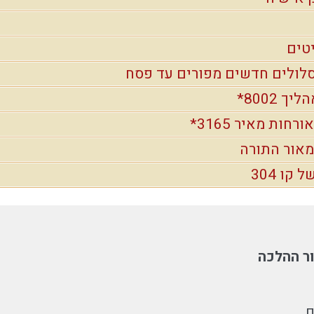
טים
 8002*
חות מאיר 3165*
מאור התורה
קו 304
ר ההלכה
ם