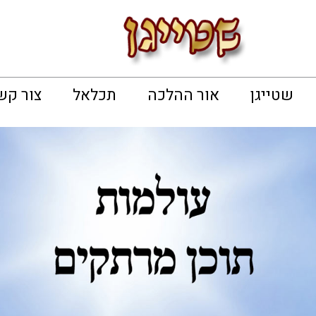
שטייגן
אור ההלכה
תכלאל
צור קש