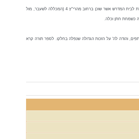
בתחילה המשוררים פתחו את האירוע בשירה בפיוט המיוחד להכנסת ס"ת "אהוב נגלה". וכמו כן בסמוך לכניסת הס"ת לבית המדרש אשר שוכן ברחוב מהרי"ץ 4 (המכללה לשעבר, מול
ה כשמחת חתן וכלה.
תתפים, והודה לה' על הזכות הגדולה שנפלה בחלקו. לספר תורה קרא