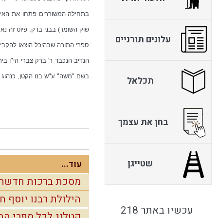
שוק השומר) בבני ברק. פיוט זה נ
עלונים תורניים
ספרי התורה שבהיכל הוצאו להקביל
הנדיב הנכבד ר' ברק צברי הי"ו ב
בשם "משה" ע"ש בנו הקטן, כנהוג 
תכלאל
בחן את עצמך
שטייגן
עוד...
מסכת ברכות חדשה ע
הילולת רבנו יוסף ח
עכשיו באתר 218
קטלוג לכל ספרי הבן