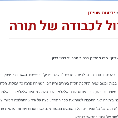
ידיעות שטייגן
ל לכבודה של תורה
יק" ע"ש מהרי"ץ ברחוב מהרי"ץ בבני ברק
הכנסת ספר-תורה לבית המדרש "פעולת צדיק" בראשות הגאון רבי יצחק רצאבי
ביתו ומשם יצאה תהלוכת הס"ת בשירים וריקודים והשמחה פרצה כל גבולות. הקדושה
גאונים וביניהם, הרב פנחס קורח שליט"א, הרב שלמה מחפוד שליט"א הרב שלמה 
בני בית ההוראה התכבדו לשאת את ספר התורה, וניצח על אירוע התהלוכה ר' אורי 
 תימן על כל ההידורים וכל המנהגים המסורתיים, כגון חסרות ויתרות, פרשיות פתו
ולמוס של קנה" כמבואר בגמרא.