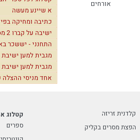
אורחים
א שיינע מעשה
כתיבה ומחיקה בפיי
ישיבה על קברו 2 מסלולים חדשים מפורים עד פסח
התחנני - יששכר באהליך
מגבית למען ישיבת אור
מגבית למען ישיבת 
אחד מניסי ההצלה של 
קלדנית זריזה
קטלוג או
ספרים
הפצת מסרים בקליק
קונטריסי