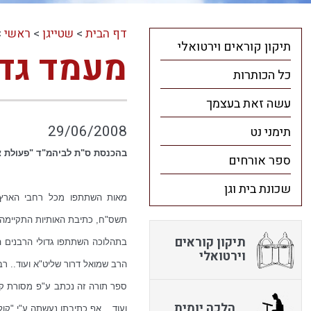
דף הבית
>
שטייגן
>
ראשי
>
תיקון קוראים וירטואלי
מעמד גדו
כל הכותרות
עשה זאת בעצמך
29/06/2008
תימני נט
בהכנסת ס"ת לביהמ"ד "פעולת צד
ספר אורחים
שכונת בית וגן
מאות השתתפו מכל רחבי הארץ ב
תשס"ח, כתיבת האותיות התקיימה ב
תיקון קוראים
בתהלוכה השתתפו גדולי הרבנים ה
וירטואלי
הרב שמואל דרור שליט"א ועוד.. ר
ספר תורה זה נכתב ע"פ מסורת ק"ק
הלכה יומית
ועוד... אף כתיבתו נעשתה ע"י "ק