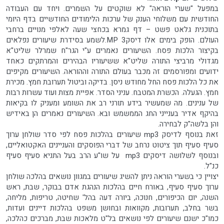
במפעל "שערי הוראה" לא שוקטים על השמרים. ויחד עם העבודה
החודשית עם משלוחי הענק של ערכות הלימודים החודשיים בדף היומי
בתוכנית גלאט פשט – דף גמרא בכחצי שעה לאלפי מנויים ברחבי
העולם. הופק בימים אלו דיסק3 MP.לשמע בסידרת שיעורים נפלאים
בקיצור הלכות פסח. השיעורים נאמרים ע"י הגר"ח שמרלר שליט"א
מגדולי מרביצי התורה שליט"א ששיעוריו הבהירים והמרתקים כאחד
ידועים ומפורסמים זה מכבר בעולם התורה וההוראה. השיעורים מקיפים
את כל הלכות פסח החל מחודש ניסן. בדיקה וביטול תערובת חמץ. מכירת
חמץ. הגעלה. הכשרת המטבח. עניני הסדר. אפיית מצות ועוד עשרות רבות
של ענינים. מה שמעשיר בידע תורני רב את השומע ומעניק לו בקיאות
בהיקף אדיר בענייני החג הממשמש ובא. השיעורים נאמרים הן באידיש
והן בלשה"ק לבחירה.
זאת בנוסף לדיסק mp3 שיעורים בהלכות פסח לפי סדר שולחן ערוך
סעיף סעיף תוך ציטוט נרחב של דברי הפוסקים והעניינים האקטואליים,
ובנוסף לשלושה דיסקים mp3 על שו"ע הרב בעל התניא סעיף סעיף
כנ"ל.
יצויין כי בשערי הוראה ניתן להשיג שיעורים במגוון נושאים בהלכה שולחן
ערוך סעיף סעיף, באורח חיים בהלכות הנהגת אדם בבוקר, שבת, ראש
השנה, יום הכיפורים, חנוכה, ביורה דעה בהל' שחיטה, טריפות, מליחה,
בשר בחלב, תערובות, מקוואות ובחושן משפט בהלכות דיינים ועדות,
כמו"כ ישנם שיעורים לפי נושאים בל"ט מלאכות שבת, מברכים כהלכה,