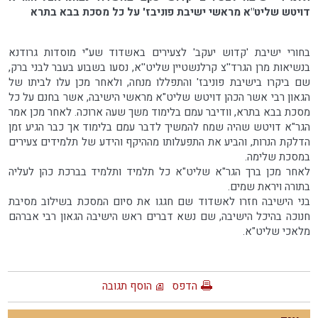
דויטש שליט"א מראשי ישיבת פוניבז' על כל מסכת בבא בתרא
בחורי ישיבת 'קדוש יעקב' לצעירים באשדוד שע"י מוסדות גרודנא
בנשיאות מרן הגרד''צ קרלנשטיין שליט''א, נסעו בשבוע בעבר לבני ברק,
שם ביקרו בישיבת פוניבז' והתפללו מנחה, ולאחר מכן עלו לביתו של
הגאון רבי אשר הכהן דויטש שליט"א מראשי הישיבה, אשר בחנם על כל
מסכת בבא בתרא, וודיבר עמם בלימוד משך שעה ארוכה. לאחר מכן אמר
הגר"א דויטש שהיה שמח להמשיך לדבר עמם בלימוד אך כבר הגיע זמן
הדלקת הנרות, והביע את התפעלותו מההיקף והידע של תלמידים צעירים
במסכת שלימה.
לאחר מכן ברך הגר"א שליט"א כל תלמיד ותלמיד בברכת כהן לעליה
בתורה ויראת שמים.
בני הישיבה חזרו לאשדוד שם חגגו את סיום המסכת בשילוב מסיבת
חנוכה בהיכל הישיבה, שם נשא דברים ראש הישיבה הגאון רבי אברהם
מלאכי שליט"א.
הדפס
הוסף תגובה