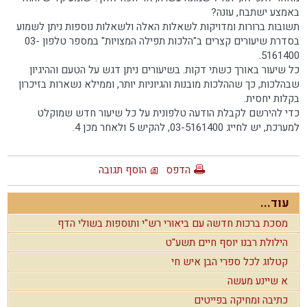
באמצע ישתבח, עונה?
תשובות ברורות ומדויקות לשאלות האלה ולשאלות נוספות ניתן לשמוע
בסדרת שיעורים קצרים ב"הלכות תפילה המצויות" במספר טלפון 03-
5161400.
כל שיעור באורך כשתי דקות. בשיעורים ניתן דגש על הטעם וההיגיון
שבהלכות, כך שההלכות מובנות והגיוניות יותר, וממילא נשארות בזיכרון
בקלות יחסית.
כדי להירשם לקבלת הודעה טלפונית על כל שיעור חדש שמוקלט
למערכת, יש לחייג 03-5161400, להקיש 5 ולאחר מכן 4.
הדפס
הוסף תגובה
עוד...
מסכת ברכות חדשה עם ביאורי רש"י ותוספות בשולי הדף
הילולת רבנו יוסף חיים תשע"ט
קטלוג לכל ספרי הבן איש חי
א שיינע מעשה
כתיבה ומחיקה בפייטים