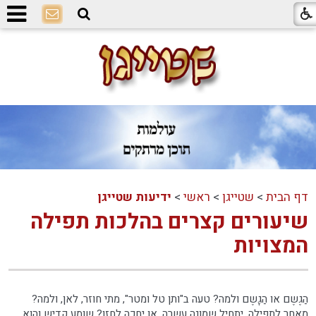
דף הבית
>
שטייגן
>
ראשי
>
ידיעות שטייגן
שיעורים קצרים בהלכות תפילה
המצויות
הַגֶשֶם או הַגָשֶם ולמה? טעה ב"ותן טל ומטר", מתי חוזר, לאן, ולמה?
מאחר לתפילה, יתחיל שמונה עשרה, או יחכה לחזן? שומע קדיש והוא