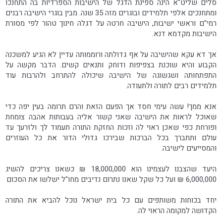
סלים שליט"א הינה ספינת הדגל של הישיבות הספרדיות בה התחנכו
ומתחנכים אלפי תלמידים ובוגרים מזה 35 שנה. מבין בוגרי הישיבה רבנים
רמי"ם וראשי ישיבות, הישיבה חרטה על דגלה חינוך טהור לפי מסורת
הישיבות מקדמא דנא.
אך דא עקא שהישיבה על אף גדולתה ורוממותה עדיין לא הגיע למשכנה
הקבוע והיא שוכנת בצפיפות ודוחק ותנאים קשים. הדבר מקשה על
התפתחותה ושגשוגה של הישיבה שיכולה להתרחב ולהרבות עוד
תלמידים רבים לתורה ולתעודה.
אנא ממך! עשה עימי חסד אך הפעם הזאת והרם תרומה בעין יפה כדי
שאוכל לראות את הישיבה שאני קשור אליה בעבותות אהבה צומחת
ופורחת כפי שאכן ראוי לה וזכות החזקת התורה תעמוד לך ולזרעך עד
עולם ותתברך בכל הברכות שבירכו גדולי הדור את כל העוזרים
והמסייעים לישיבה.
היעד שהצבנו לעצמינו הוא 18,000,000 ₪ כשאנו צריכים להשיג
6,000,000 ₪ ועל כל שקל שאנו נתרום נדיבים מחו"ל ישלשו את הסכום
יחד בכוחות משותפים עם כל בית ישראל נוכל להביא את התורה
הקדושה למקומה הראוי לה.