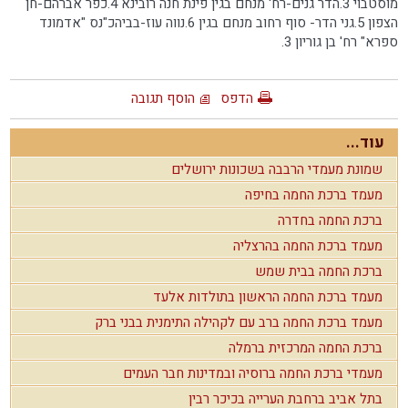
מוסטבוי 3.הדר גנים-רח' מנחם בגין פינת חנה רובינא 4.כפר אברהם-חן
הצפון 5.גני הדר- סוף רחוב מנחם בגין 6.נווה עוז-בביהכ"נס "אדמונד
ספרא" רח' בן גוריון 3.
הדפס
הוסף תגובה
עוד...
שמונת מעמדי הרבבה בשכונות ירושלים
מעמד ברכת החמה בחיפה
ברכת החמה בחדרה
מעמד ברכת החמה בהרצליה
ברכת החמה בבית שמש
מעמד ברכת החמה הראשון בתולדות אלעד
מעמד ברכת החמה ברב עם לקהילה התימנית בבני ברק
ברכת החמה המרכזית ברמלה
מעמדי ברכת החמה ברוסיה ובמדינות חבר העמים
בתל אביב ברחבת הערייה בכיכר רבין