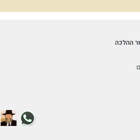
ר ההלכה
ם