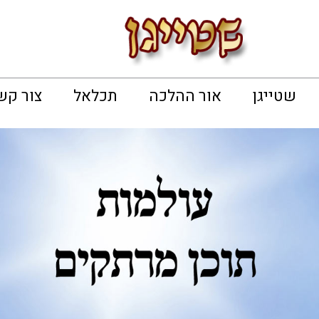
שטייגן
אור ההלכה
תכלאל
צור קש