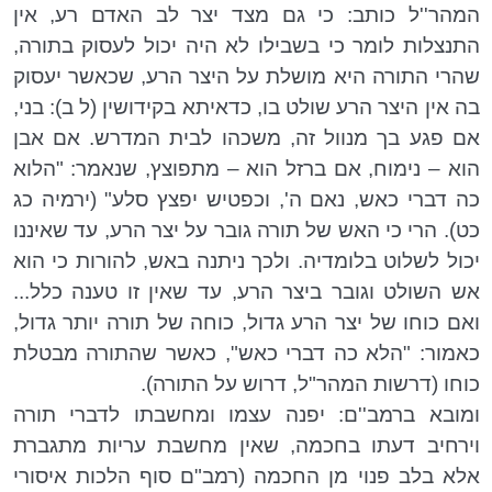
המהר''ל כותב: כי גם מצד יצר לב האדם רע, אין
התנצלות לומר כי בשבילו לא היה יכול לעסוק בתורה,
שהרי התורה היא מושלת על היצר הרע, שכאשר יעסוק
בה אין היצר הרע שולט בו, כדאיתא בקידושין (ל ב): בני,
אם פגע בך מנוול זה, משכהו לבית המדרש. אם אבן
הוא – נימוח, אם ברזל הוא – מתפוצץ, שנאמר: "הלוא
כה דברי כאש, נאם ה', וכפטיש יפצץ סלע" (ירמיה כג
כט). הרי כי האש של תורה גובר על יצר הרע, עד שאיננו
יכול לשלוט בלומדיה. ולכך ניתנה באש, להורות כי הוא
אש השולט וגובר ביצר הרע, עד שאין זו טענה כלל...
ואם כוחו של יצר הרע גדול, כוחה של תורה יותר גדול,
כאמור: "הלא כה דברי כאש", כאשר שהתורה מבטלת
כוחו (דרשות המהר"ל, דרוש על התורה).
ומובא ברמב''ם: יפנה עצמו ומחשבתו לדברי תורה
וירחיב דעתו בחכמה, שאין מחשבת עריות מתגברת
אלא בלב פנוי מן החכמה (רמב"ם סוף הלכות איסורי