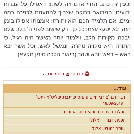
וכעין זה כתב החיי אדם וזה לשונו: דאפילו על עברות
ידועים, המבואר ברוקח שצריך להתענות לכפרה כמה
ימים, אם תלמיד חכם הוא ותורתו אומנותו אפילו בזמן
הזה, לא יסגף עצמו כל כך, רק שישוב לפני ה' בלב שלם
ויבכה מקירות הלב, וילמוד יותר מאשר היה רגיל, כי
התורה היא מקווה טהרה, ונמשל לאש, וכל אשר יבא
באש – באש יובא וטהר (ביאור הלכה סימן תקעא).
הדפס
הוסף תגובה
עוד...
דברי הגה"צ רבי חיים פינחס שיינברג שליט"א -תש"ן,
18/08/2018
מהלכות הימים הנוראים וחג הסוכות
תענית דבור – 'אלול'
שופר בחודש אלול