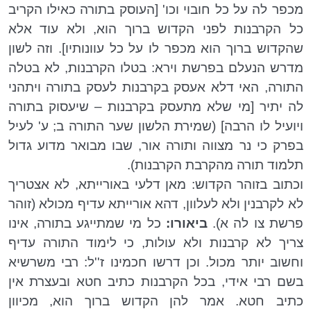
מכפר לה על כל חובוי וכו' [העוסק בתורה כאילו הקריב
כל הקרבנות לפני הקדוש ברוך הוא, ולא עוד אלא
שהקדוש ברוך הוא מכפר לו על כל עוונותיו]. וזה לשון
מדרש הנעלם בפרשת וירא: בטלו הקרבנות, לא בטלה
התורה, האי דלא אעסק בקרבנות לעסק בתורה ויתהני
לה יתיר [מי שלא מתעסק בקרבנות – שיעסוק בתורה
ויועיל לו הרבה] (שמירת הלשון שער התורה ב; ע' לעיל
בפרק כי נר מצווה ותורה אור, שבו מבואר מדוע גדול
תלמוד תורה מהקרבת הקרבנות).
וכתוב בזוהר הקדוש: מאן דלעי באורייתא, לא אצטריך
לא לקרבנין ולא לעלוון, דהא אורייתא עדיף מכולא (זוהר
פרשת צו
לה א).
ביאורו:
כל מי שמתייגע בתורה, אינו
צריך לא קרבנות ולא עולות, כי לימוד התורה עדיף
וחשוב יותר מכול. וכן דרשו חכמינו ז''ל: רבי משרשיא
בשם רבי אידי, בכל הקרבנות כתיב חטא ובעצרת אין
כתיב חטא. אמר להן הקדוש ברוך הוא, מכיוון