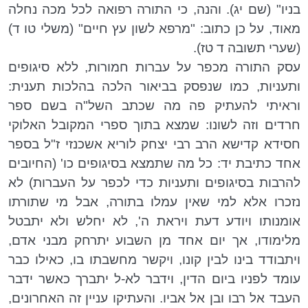
בניו" (שם יג). והנה, כי התורה רפואה לכל מכה נחלה
מאוד, על כן כתוב: "מרפא לשון עץ חיים" (משלי טו ד)
(שערי תשובה ד טז).
עסק התורה מכפר על עברות חמורות, ללא סיגופים
ותעניות, כמו שנפסק בביאור הלכה בהלכות תענית:
וראיתי להעתיק פה מה שכתב השל"ה בשם ספר
חרדים וזה לשונו: שמצא בתוך ספרי המקובל האלוקי
חסידא קדישא הרב רבי יצחק לוריא אשכנזי ז"ל בספר
אחד כתיבת יד: כל מה שתמצא בסיגופים כו' (החיובים
להרבות בסיגופים ותעניות כדי לכפר על העברות) לא
נזכרו אלא למי שאין עמלו בתורה, אבל מי שתורתו
אומנותו ויודע דעת ויראת ה', לא יחלש ולא יתבטל
מלימודו, אך יום אחד מן השבוע יתרחק מבני אדם,
ויתבודד בינו לבין קונו, ויקשר מחשבתו בו, כאילו כבר
עומד לפניו ביום הדין, וידבר לא-ל יתברך כאשר ידבר
העבד אל רבו ובן אל אביו. והעתיקו עניין זה האחרונים,