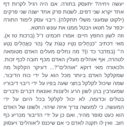
יעשה ויחיה? יתעסק בתורה. אם היה רגיל לקרות דף
אחד יקרא שני דפים, לשנות פרק אחד ישנה שני פרקים
(ילקוט שמעוני משלי תתקלה). ריבוי עסק לימוד התורה
יכפר על חטאו ויבטל ממנו את עונש החטא.
וזה לשון החפץ חיים: אמרו חכמינו ז''ל (ברכות טז א),
מאי דכתיב "כִּנְחָלִים נִטָּיוּ כְּגַנֹּת עֲלֵי נָהָר כַּאֲהָלִים נָטַע
ה'" (במדבר כד ו)? מה נחלים מעלים האדם מטומאה
לטהרה, אף אוהלים מעלין האדם מכף חובה לכף זכות.
ולכאורה מאי דוקא "אוהלים"?... דעיקר הקלקול מה
שמקלקל האדם ביותר מכל הוא על ידי כוח הדיבור,
שמה שיכול לקלקל בחצי שעה בפיו על ידי ריבוי דיבוריו
שמעורבין בהן לשון הרע וליצנות ואונאת דברים ודברים
בטלים וכדומה, לא יכול לקלקל בכל היום על ידי
המעשה, כי למעשה צריך איזה שיהוי, ולשונו של האדם
הוא כעט סופר מהיר, ואם כן על ידי הדיבור מכריע כף
חוב. ואין לו תקנה לאדם כי אם שיכנס ל'אוהלים' ויעסוק