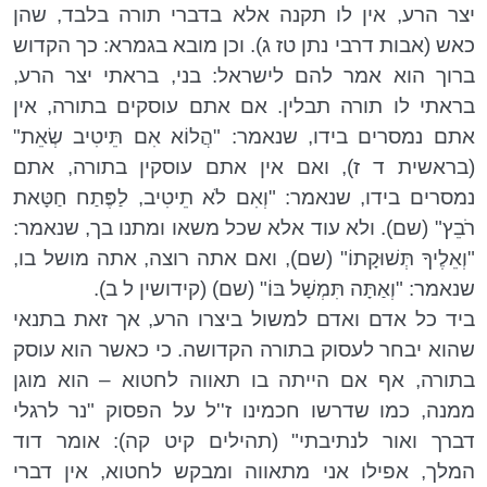
יצר הרע, אין לו תקנה אלא בדברי תורה בלבד, שהן
כאש (אבות דרבי נתן טז ג). וכן מובא בגמרא: כך הקדוש
ברוך הוא אמר להם לישראל: בני, בראתי יצר הרע,
בראתי לו תורה תבלין. אם אתם עוסקים בתורה, אין
אתם נמסרים בידו, שנאמר: "הֲלוֹא אִם תֵּיטִיב שְׂאֵת"
(בראשית ד ז), ואם אין אתם עוסקין בתורה, אתם
נמסרים בידו, שנאמר: "וְאִם לֹא תֵיטִיב, לַפֶּתַח חַטָּאת
רֹבֵץ" (שם). ולא עוד אלא שכל משאו ומתנו בך, שנאמר:
"וְאֵלֶיךָ תְּשׁוּקָתוֹ" (שם), ואם אתה רוצה, אתה מושל בו,
שנאמר: "וְאַתָּה תִּמְשָׁל בּוֹ" (שם) (קידושין ל ב).
ביד כל אדם ואדם למשול ביצרו הרע, אך זאת בתנאי
שהוא יבחר לעסוק בתורה הקדושה. כי כאשר הוא עוסק
בתורה, אף אם הייתה בו תאווה לחטוא – הוא מוגן
ממנה, כמו שדרשו חכמינו ז''ל על הפסוק "נר לרגלי
דברך ואור לנתיבתי" (תהילים קיט קה): אומר דוד
המלך, אפילו אני מתאווה ומבקש לחטוא, אין דברי