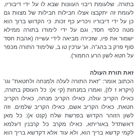
בתורה. שלעומת ריבוי העוונות שבא לו על ידי דיבוריו,
לעומת זה יתקבצו אצלו חבילות חבילות של מצוות גם
כן על ידי דיבוריו ויכריע כף זכות. כי הקדוש ברוך הוא
מטה כלפי חסד, וגם על ידי לימודו בתורה ממילא
ישמור את פיו, שזכירה מביאה לידי עשייה (אהבת חסד
סוף פרק ב בהג"ה. וע' ערכין טו ב, שלימוד התורה מכפר
על חטא לשון הרע החמור).
זאת תורת העולה
הכתוב אומר: "זאת התורה לעלה ולמנחה ולחטאת" וגו'
(ויקרא ז לז), ואמרו במנחות (קי א): כל העוסק בתורה,
כאילו הקריב עולה, כאילו הקריב מנחה, כאילו הקריב
חטאת, כאילו הקריב אשם, כאילו הקריב שלמים. וזה
לשון הזוהר הקדוש בפרשת שלח (קנט א): כל מאן
דאשתדל באוריתא, כאילו מקרב כל קרבנין דעלמא
לקמי קדשא בריך הוא, ולא עוד אלא דקדשא בריך הוא