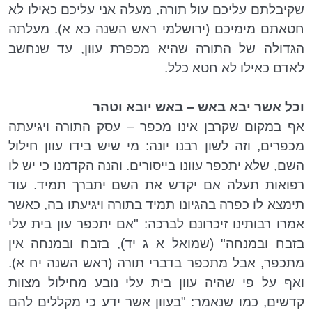
שקיבלתם עליכם עול תורה, מעלה אני עליכם כאילו לא
חטאתם מימיכם (ירושלמי ראש השנה כא א). מעלתה
הגדולה של התורה שהיא מכפרת עוון, עד שנחשב
לאדם כאילו לא חטא כלל.
וכל אשר יבא באש – באש יובא וטהר
אף במקום שקרבן אינו מכפר – עסק התורה ויגיעתה
מכפרים, וזה לשון רבנו יונה: מי שיש בידו עוון חילול
השם, שלא יתכפר עוונו בייסורים. והנה הקדמנו כי יש לו
רפואות תעלה אם יקדש את השם יתברך תמיד. עוד
תימצא לו כפרה בהגיונו תמיד בתורה ויגיעתו בה, כאשר
אמרו רבותינו זיכרונם לברכה: "אם יתכפר עון בית עלי
בזבח ובמנחה" (שמואל א ג יד), בזבח ובמנחה אין
מתכפר, אבל מתכפר בדברי תורה (ראש השנה יח א).
ואף על פי שהיה עוון בית עלי נובע מחילול מצוות
קדשים, כמו שנאמר: "בעוון אשר ידע כי מקללים להם