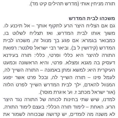
תורה מניחין אותי (מדרש תהילים קיט מד).
משכהו לבית המדרש
גם אם הצליח היצר הרע לתקוף אותך – אל תיכנע לו.
משוך אותו לבית המדרש, ואז תצליח לשלוט בו,
כמבואר בגמרא: אם פגע בך מנוול זה, משכהו לבית
המדרש (קידושין ל ב). וביאר רבי ישראל סלנטר: רפואת
התורה להיצר היא כללי ופרטי, כללי: תורה בעידנא
דעסיק בה מגנא ומצלא. פרטי, והיא הראשונה וכמעט
העיקרית היא: למשא ומתן באמונה – התורה השייך לה,
לעמל פינו – תורה השייך לה, ובכל פרט אשר יפגע
המנוול להאדם, ילך לבית המדרש השייך לפרט הלזה
(אור ישראל מכתב ז. וע' איגרת מוסר).
למדנו, שיש שתי בחינות לכוחה של התורה נגד היצר
הרע. האחת – לימוד תורה הכללי: בעצם לימוד התורה,
לא משנה מה לומדים, יש קדושה שבכוחה לשמור את