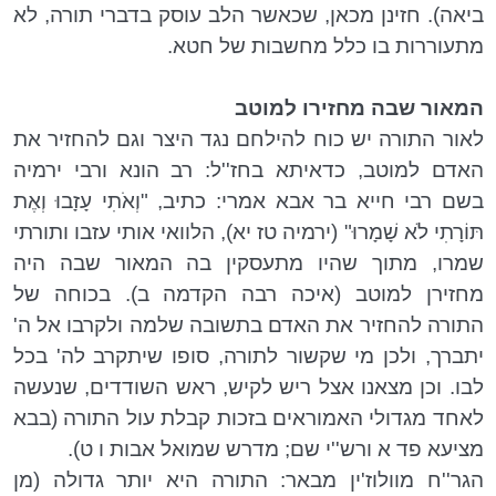
ביאה). חזינן מכאן, שכאשר הלב עוסק בדברי תורה, לא
מתעוררות בו כלל מחשבות של חטא.
המאור שבה מחזירו למוטב
לאור התורה יש כוח להילחם נגד היצר וגם להחזיר את
האדם למוטב, כדאיתא בחז''ל: רב הונא ורבי ירמיה
בשם רבי חייא בר אבא אמרי: כתיב, "וְאֹתִי עָזָבוּ וְאֶת
תּוֹרָתִי לֹא שָׁמָרוּ" (ירמיה טז יא), הלוואי אותי עזבו ותורתי
שמרו, מתוך שהיו מתעסקין בה המאור שבה היה
מחזירן למוטב (איכה רבה הקדמה ב). בכוחה של
התורה להחזיר את האדם בתשובה שלמה ולקרבו אל ה'
יתברך, ולכן מי שקשור לתורה, סופו שיתקרב לה' בכל
לבו. וכן מצאנו אצל ריש לקיש, ראש השודדים, שנעשה
לאחד מגדולי האמוראים בזכות קבלת עול התורה (בבא
מציעא פד א ורש''י שם; מדרש שמואל אבות ו ט).
הגר''ח מוולוז'ין מבאר: התורה היא יותר גדולה (מן