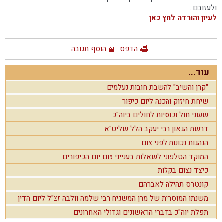
ולעזובם...
לעיון והורדה לחץ כאן
הדפס
הוסף תגובה
עוד...
"קרן והשיב" להשבת חובות נעלמים
שיחת חיזוק והכנה ליום כיפור
שעוני חול וכוסיות לחולים ביוה"כ
דרשת הגאון רבי יעקב הלל שליט"א
הנהגות נכונות לפני צום
המוקד הטלפוני לשאלות בענייני צום יום הכיפורים
כיצד נצום בקלות
קונטרס תהילה לאברהם
משנתו המוסרית של מרן המשגיח רבי שלמה וולבה זצ"ל ליום הדין
תפלת יוה"כ בדברי הראשונים וגדולי האחרונים