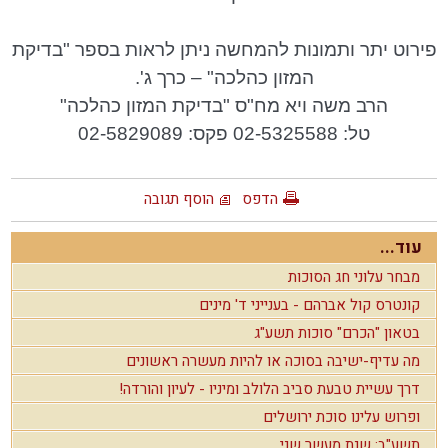
פירוט יתר ותמונות להמחשה ניתן לראות בספר "בדיקת
המזון כהלכה" – כרך ג'.
הרב משה ויא
מח"ס "בדיקת המזון כהלכה"
טל: 02-5325588 פקס: 02-5829089
הדפס
הוסף תגובה
עוד...
מבחר עלוני חג הסוכות
קונטרס קול אברהם - בענייני ד' מינים
בטאון "הכרם" סוכות תשע"ג
מה עדיף-ישיבה בסוכה או להיות מעשרה ראשונים
דרך עשיית טבעת סביב הלולב ומיניו - לעיון והורדה!
ופרוש עלינו סוכת ירושלים
תשע"ב: שנת מעשר שני