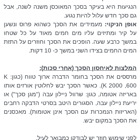
הנגיעות היא בעיקר בסכך המאוכסן משנה לשנה, אבל
גם סכך חדש עלול להיות נגוע.
אופן הניקוי:
מעמידים את הסכך כשהוא פרוס ונשען
על קיר ומתיזים עליו מים חמים מאוד על כל שטחו
במשך כרבע שעה. הופכים את הסכך וחוזרים על התזת
המים החמים בצידו השני במשך כ- 10 דקות.
המלצות לאיחסון הסכך (אחרי סכות):
מרססים את הסכך בחומר הדברה ארוך טווח (כגון:
K
600
, 2000
K
). כאשר הסכך יבש לחלוטין אורזים אותו
באריזה אטומה, כגון: שרוול ניילון עבה ("מגן סכך") או
יריעת ניילון עבה, הסגורים היטב בסרטי הדבקה רחבים
(האריזות הנמכרות עם הסכך אינן אטומות). מאכסנים
את הסכך במקום יבש.
לפני שימוש חוזר יש לבודקו כמבואר לעיל.