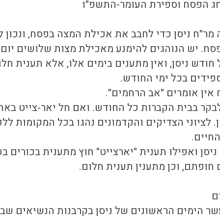
חג הפסח וספירת העומר-התשפ"ו
 מר"ח ניסן כדי לחבב את אכילת המצה בפסח, ונכון 
. יש הנוהגים להימנע מאכילת מצות שלושים יום ק
 חודש ניסן, ואין מתענים בימים אלו, אלא תענית חל
פידים בכל ימי החודש.
ין אומרים "אב הרחמים".
בקר בבית הקברות כל החודש. ואם חל יאר-צייט באח
ן. לציוני הצדיקים והקדמונים נהגו בכל המקומות לל
החיים.
ניסן ואפילו תענית "יארצייט" חוץ מתענית בכורים ב
 חופתם, וכן מתענין תענית חלום.
ם
ר הימים הראשונים של ניסן בקרבנות הנשיאים שבפר