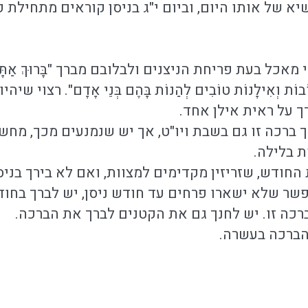
 של אותו היום, וביום י"ג בניסן קוראים מתחילת פ
ל בעת פריחת הניצנים ולבלובם מברך "בָּרוּךְ אַתָּה ה' אֱלֹקֵ
וֹת טוֹבוֹת וְאִילָנוֹת טוֹבִים לְהַנוֹת בָּהֶם בְּנֵי אָדָם
ך על ראית אילן אחד.
ך ברכה זו גם בשבת ויו"ט, אך יש שנמנעים מכך, מח
ת בלילה.
חודש, שזריזין מקדימים למצוות, ואם לא בירך בניסן
 שלא ישארו פרחים עד חודש ניסן, יש לברך בחודש
רכה זו. יש לחנך גם את הקטנים לברך את הברכה.
הברכה בעשרה.