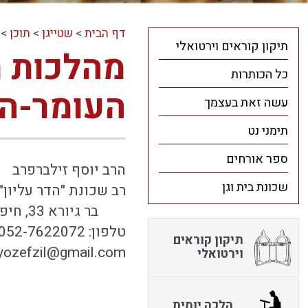
דף הבית
>
שטייגן
>
תוכן
>
תיקון קוראים וירטואלי
מהלכות ח
כל הכותרות
העומר-ה
עשה זאת בעצמך
תימני נט
ספר אורחים
הרב יוסף זילברפרב
שכונת בית וגן
רב שכונת "הדר עליון" 
בר גיורא 33, חיפה
טלפון: 052-7622072
תיקון קוראים
yozefzil@gmail.com
וירטואלי
הלכה יומית