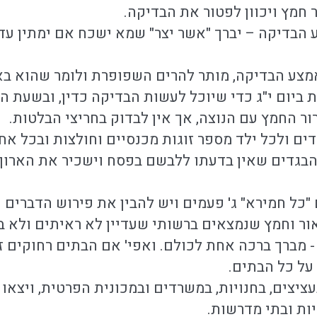
 חמץ ויכוון לפטור את הבדיקה.
הבדיקה – יברך "אשר יצר" שמא ישכח אם ימתין עד ג
מצע הבדיקה, מותר להרים השפופרת ולומר שהוא בא
 ביום י"ג כדי שיוכל לעשות הבדיקה כדין, ובשעת הב
ור החמץ עם הנוצה, אך אין לבדוק בחריצי הבלטות.
ם ולכל ילד מספר זוגות מכנסיים וחולצות ובכל אחד
 הבגדים שאין בדעתו ללבשם בפסח וישכיר את הארון ל
"כל חמירא" ג' פעמים ויש להבין את פירוש הדברים 
ור וחמץ שנמצאים ברשותי שעדיין לא ראיתים ולא בי
- מברך ברכה אחת לכולם. ואפי' אם הבתים רחוקים 
על כל הבתים.
ציצים, בחנויות, במשרדים ובמכונית הפרטית, ויצאו 
יות ובתי מדרשות.