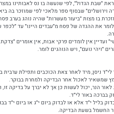
ת "שבת הגדול", לפי שנעשה בו נס לאבותינו במצרי
דה וירושלים" שבסוף ספר מלאכי לפי שמוזכר בה בי
זכרת בו מצות "ביעור מעשרות" שהיה נוהג בערב פסח
מר את ההגדה של פסח מ"עבדים היינו" עד "לכפר על כ
ה.
י" ועדיין אין לומדים פרקי אבות, אין אומרים "צדק
ם "ויהי נועם", ויש הנוהגים לומר.
 לי"ד ניסן, מיד לאחר צאת הכוכבים ותפילת ערבית 
ץ שמשאיר לאכול אחר הבדיקה ולמחרת בבוקר.
 לאור הנר, יכול לעשות כן אך לא יברך על בדיקה זו, 
ק בברכה באור לי"ד.
ק בליל י"ד אלא או לבדוק ביום י"ג או ביום י"ד בבוק
ור החשמל בשעת הבדיקה.