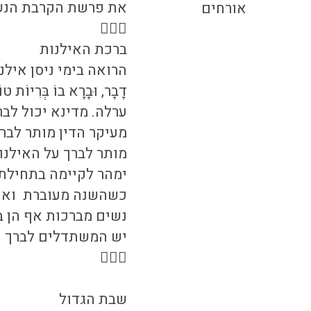
את פרשת הקרבת הנשיא
אורחים

ברכת האילנות
הרואה בימי ניסן אילני מאכ
דָבָר, וּבָרָא בוֹ בְּרִי
ערלה. מדינא יכול לבר
מעיקר הדין מותר לבר
מותר לברך על האילנו
ימהר לקיימה בתחילת ה
כשהשנה מעוברת ואפשר
נשים מברכות אף הן ב
יש המשתדלים לברך 

שבת הגדול