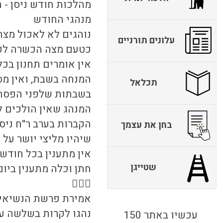
מהלכות חודש ניסן - 
מנהגי החודש
נוהגים לא לאכול מצה
עלונים תורניים
כטעם מצה הכשרה לפסח
אין אומרים תחנון בכל
המנחה בשבת, ואין מס
תכלאל
בשבתות שלפני הפסח א
המנהג שאין הולכים ל
הקברות בערב ר"ח ניס
בחן את עצמך
שיהיו מליצי יושר על 
אין מתענין בכל חודש 
שטייגן
חתן וכלה מתענין ביום

אמירת פרשת הנשיאי
נהגו לקרות בשלשה עש
עכשיו באתר 150