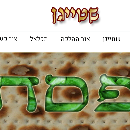
שטייגן
אור ההלכה
תכלאל
צור קש