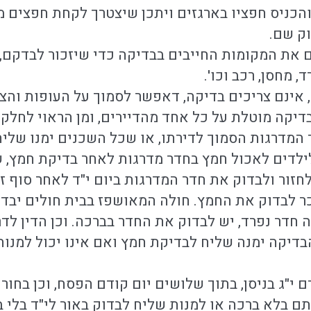
הכניס חפציו בארגזים ויתכן שיצטרך לקחת חפצים מ
וק שם.
ם את המקומות החייבים בבדיקה כדי שיזכור לבדקם, 
 מחסן, רכב וכו'.
 אינם צריכים בדיקה, דאפשר לסמוך על העופות והצ
יקה מוטלת על כל אחד מהדיירים, ומן הראוי לחלק
המדרגות הסמוך לדירתו, או שכל השכנים ימנו שליח
לדים לאכול חמץ בחדר מדרגות לאחר בדיקת חמץ, ש
לחזור ולבדוק את חדר המדרגות ביום י"ד לאחר סוף 
ר לבדוק את החמץ. חולה המאושפז בבית חולים יבדוק
 חדר נפרד, יש לבדוק את החדר בברכה. וכן הדין לדר
בדיקה ימנה שליח לבדיקת חמץ ואם אינו יכול למנות
י"ג בניסן, בתוך שלושים יום קודם הפסח, וכן בחור
ם בלא ברכה או למנות שליח לבדוק באור לי"ד בלי ב