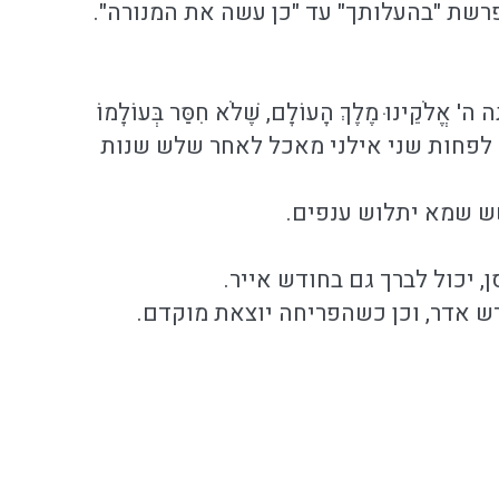
רשת "בהעלותך" עד "כן עשה את המנורה".
ינוּ מֶלֶךְ הָעוֹלָם, שֶׁלֹא חִסַּר בְּעוֹלָמוֹ
". רצוי שיהיו לפחות שני אילני מאכל לאחר שלש שנות
שש שמא יתלוש ענפים.
, יכול לברך גם בחודש אייר.
 אדר, וכן כשהפריחה יוצאת מוקדם.