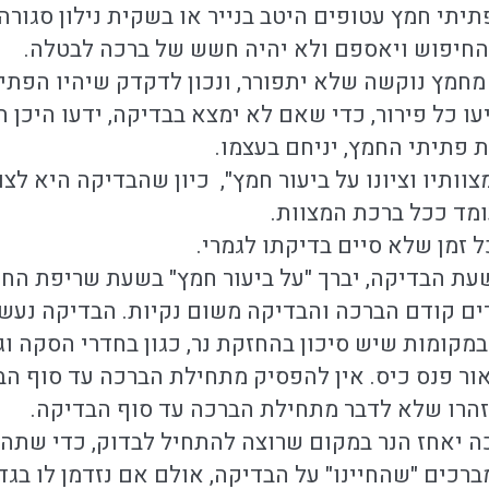
יתי חמץ עטופים היטב בנייר או בשקית נילון סגורה
חיפוש ויאספם ולא יהיה חשש של ברכה לבטלה.
מחמץ נוקשה שלא יתפורר, ונכון לדקדק שיהיו הפתי
עו כל פירור, כדי שאם לא ימצא בבדיקה, ידעו היכן הו
ת פתיתי החמץ, יניחם בעצמו.
ותיו וציונו על ביעור חמץ", כיון שהבדיקה היא לצורך
מד ככל ברכת המצוות.
 זמן שלא סיים בדיקתו לגמרי.
עת הבדיקה, יברך "על ביעור חמץ" בשעת שריפת החמץ
ים קודם הברכה והבדיקה משום נקיות. הבדיקה נעש
ן במקומות שיש סיכון בהחזקת נר, כגון בחדרי הסקה ו
אור פנס כיס. אין להפסיק מתחילת הברכה עד סוף הבד
זהרו שלא לדבר מתחילת הברכה עד סוף הבדיקה.
 יאחז הנר במקום שרוצה להתחיל לבדוק, כדי שתהא
כים "שהחיינו" על הבדיקה, אולם אם נזדמן לו בגד 