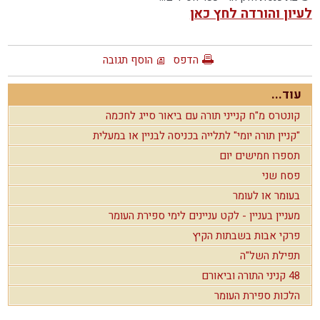
לעיון והורדה לחץ כאן
הדפס
הוסף תגובה
עוד...
קונטרס מ"ח קנייני תורה עם ביאור סייג לחכמה
"קניין תורה יומי" לתלייה בכניסה לבניין או במעלית
תספרו חמישים יום
פסח שני
בעומר או לעומר
מעניין בעניין - לקט עניינים לימי ספירת העומר
פרקי אבות בשבתות הקיץ
תפילת השל"ה
48 קניני התורה וביאורם
הלכות ספירת העומר