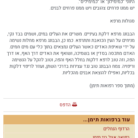
היווני "כמימילון" או "כמימיליס".
יש ממנו פרחים צהובים ויש ממנו פרחים לבנים.
סגולות מרפא
הבבונג מרפא דלקת בעיניים. משרים את העלים במים, ושמים בבד נקי,
מניחים על העין הכואבת ותתרפא. כמו כן, הבבונג מרפא מחלות נשימה
על ידי שאיפת האדים כאשר העלים נמצאים בתוך כלי עם מים חמים.
האדם מתכסה בסדין או בשמיכה, ושואף את האדים דרך האף, או דרך
הפה, וזה טוב לרפא דלקות בחלל האף והפה, וטוב להקל על הנשימה
וריפויה. צמח הבבונג טוב נגד עצירות בדרכי השתן, ועוזר לריפוי דלקות
בכליות, ואפילו להוצאת אבנים מהכליות.
(מתוך ספר רפואות תימן)
הדפס
עוד ברפואות תימן...
הרדוף הנחלים
רפואה אצל בני תימן