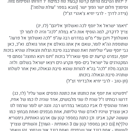
'ל ילותו הטיבומ נורתמ קדשו קבעול נוח כמיםח 'ל דורותו הוסיפומ צווה.
וסימניך חלום ישר הפוך ישר. [הובא בספר "עולת שלמה"].
(צידה לדרך - לרבי יחיא צ'אהרי זצ"ל)
"ויאמר ישראל אל יוסף לכה ואשלחך אליהם" (לז, יג)
צריך לדקדק, למה הוסיף אות ה"א במלת "לכה" והיה לו לומר לך
ואשלחך? ויובן עפ"י מ"ש במדרש רבה עה"פ "לכה ואשלחך אל פרעה"
שתוספת הה"א לומר, שאם אין אתה גואלם אין אחר גואלם. וא"כ, כאן
גבי יוסף שע"י שליחות זאת נשתרבבה סיבת הגלות והגאולה שהיא בזכות
יוסף, ובפרט קריעת ים סוף שארז"ל בזכות "וינס ויצא החוצה" נסתם פי
המקטרגים על ישראל בים-סוף ונקרע הים ויצאו ישראל בשלום. ולזה
נכתבה מלת "לכה" בה"א להורות שהוא סיבת הגאולה, ואין אחר לשלחו
שתהיה סיבת הגאולה בזכותו.
(חן-טוב - לרבי יחיא אלבדיחי זצ"ל)
"ויפשיטו את יוסף את כותנתו את כתונת הפסים אשר עליו" (לז, כג)
דרשו רבותינו ז"ל שהיו לו שני מלבושים, אחד שהיה לו כמו של אחיו,
ואחד שהוסיף לו אביו כמבואר במדרש רבה. והנה יש לומר שרמוז לנו
כאן שצריך שיהיו לאדם שתי טליתות, אחת מבפנים ואחת מבחוץ כמו
שעשה יעקב אבינו. וכן כתנת במספר קטן עם ארבע האותיות, גימטריא
טל(י)ת [גם כאן במספר קטן עם 3 האותיות - העורך]. והשתיים שצריך
לעשותן - אחת כנגד אור שבפנים, ואחת כנגד אור שבחוץ. זהו שאמר