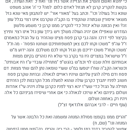
כי יחטא ואשם והשיב את הגזילה אשר גזל וגו'' ואח"כ 'זאת העולה', אם
בקשת להקריב קרבן לא תגזול לאדם כלום. למה? כי 'ה' אוהב משפט
שונא גזל בעולה' וכו'". וכתב בעל "מאורי אור": יש להתבונן מאי שנא גזל
משאר איסורין שבתורה שהקפיד בו הקב"ה שקרבנו אינו רצוי בגלל עוון
זה? ואין הכוונה שלא יגזול כדי להקריב ממנו קרבן כי משמע מלשון
המדרש שאפילו אם יהיה העולה משלך ויש בידך עוון גזל אינו רצוי. ותירץ
בקיצור לפי דרכו. והנה גבי קרבן פסח מצינו שהזהיר בו על הגזל כמאמרם
ז"ל עה"פ "'משכו וקחו לכם צאן למשפחותיכם ושחטו הפסח' - מה ת"ל
'משכו וקחו'? משכו ידיכם מן הגזל וקחו לכם משלכם. והנה ידוע מ"ש
ז"ל שישראל במצרים היו גוי בקרב גוי שלא היו נזהרים בקיום מצוות
אבותיהם זולת שבט לוי וכמ"ש בהגש"פ "מתחילה עובדי ע"ז היו אבותינו".
וכשראה הקב"ה שח"ו יטמעו במ"ט שערי טומאה נתן להם שתי מצוות: דם
פסח ודם מילה להגין עליהם שיהיו ראויים לגאולה. ובהיות שקרבן פסח
חשוב לפניו יתברך כקרבן עולה שהוא למעלה מכל הקרבנות לכן הזהירם
תחילה על הגזל כדי שעי"ז יהא רצוי לפניו כקרבן עולה ויהיה עי"ז אחדות
ושלום ביניהם וא"א שיזכו לגאולה כי אם אחרי שיסירו מביניהם כל אלה
ויהיו רק באחווה ושלום.
(ענף חיים - לרבי אברהם אלנדאף זצ"ל)
"והרים ממנו בקומצו מסולת המנחה ומשמנה ואת כל הלבונה אשר על
המנחה וגו'" (שם, ח)
אפשר להסביר בדרך רמז ולומר - קרי ביה: והרים, בקמצו ממנו (בפסוק