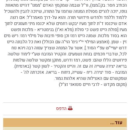
הכתיב חסר: בקמצו), ור"ל שבמה שמקמץ האדם "ממנו" דהיינו מתאוות
גופו, יזכה להרים מסולת המנחה שרומז על התורה, שיזכה להבין ולהשכיל
ללמוד וללמד ולחדש חידושי תורה. והוא על-דרך מאמרז"ל: אם רוצה
אדם שיכנסו ד"ת לתוך מעיו יבקש רחמים שלא יכנסו מיני תענוגים לתוך
מעיו [סולת היינו פשט כי סולת (מלא וא"ו) בגימטריא - מלכות ופשט
הוא בסוד מלכות. שמנה היינו רמז וכן סופי תיבות של מילוי רמז: ריש מים
זין - שמן. (ואמצע המילוי יי"י גימ' הוי"ה עם הכולל) ואת כל הלבונה היינו
דרש יעויי"ש עפ"י הסוד.]. אשר על המנחה שצריך ענווה רבה ויהא נוח
לכל, שדברי חכמים בנחת נשמעים. והקטיר המזבח שע"י לימוד שלשה
פירושים הללו שהם: פשט, רמז ודרש, מתקן ומקשר שלשה עולמות
בריאה יצירה עשייה זה עם זה. והיינו והקטיר - לשון קשר (בארמית).
המזבח - סוד יצירה. ריח - עשייה, ניחוח - בריאה. אזכרתה לה' -
שמקשרם עם האצילות שהיא אלהות גמור.
(מקום מקדש - לרבי חיים סנוואני זצ"ל)
הדפס
עוד...