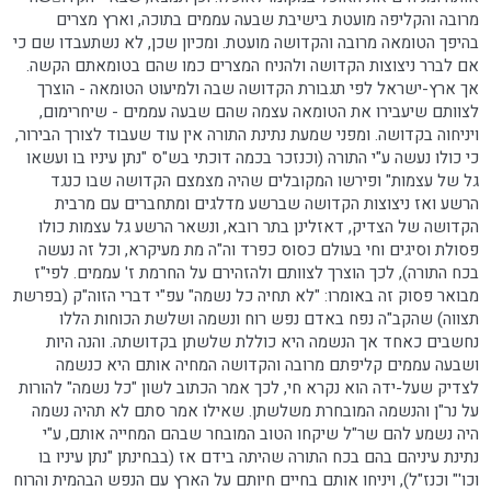
מרובה והקליפה מועטת בישיבת שבעה עממים בתוכה, וארץ מצרים
בהיפך הטומאה מרובה והקדושה מועטת. ומכיון שכן, לא נשתעבדו שם כי
אם לברר ניצוצות הקדושה ולהניח המצרים כמו שהם בטומאתם הקשה.
אך ארץ-ישראל לפי תגבורת הקדושה שבה ולמיעוט הטומאה - הוצרך
לצוותם שיעבירו את הטומאה עצמה שהם שבעה עממים - שיחרימום,
ויניחוה בקדושה. ומפני שמעת נתינת התורה אין עוד שעבוד לצורך הבירור,
כי כולו נעשה ע"י התורה (וכנזכר בכמה דוכתי בש"ס "נתן עיניו בו ועשאו
גל של עצמות" ופירשו המקובלים שהיה מצמצם הקדושה שבו כנגד
הרשע ואז ניצוצות הקדושה שברשע מדלגים ומתחברים עם מרבית
הקדושה של הצדיק, דאזלינן בתר רובא, ונשאר הרשע גל עצמות כולו
פסולת וסיגים וחי בעולם כסוס כפרד וה"ה מת מעיקרא, וכל זה נעשה
בכח התורה), לכך הוצרך לצוותם ולהזהירם על החרמת ז' עממים. לפי"ז
מבואר פסוק זה באומרו: "לא תחיה כל נשמה" עפ"י דברי הזוה"ק (בפרשת
תצווה) שהקב"ה נפח באדם נפש רוח ונשמה ושלשת הכוחות הללו
נחשבים כאחד אך הנשמה היא כוללת שלשתן בקדושתה. והנה היות
ושבעה עממים קליפתם מרובה והקדושה המחיה אותם היא כנשמה
לצדיק שעל-ידה הוא נקרא חי, לכך אמר הכתוב לשון "כל נשמה" להורות
על נר"ן והנשמה המובחרת משלשתן. שאילו אמר סתם לא תהיה נשמה
היה נשמע להם שר"ל שיקחו הטוב המובחר שבהם המחייה אותם, ע"י
נתינת עיניהם בהם בכח התורה שהיתה בידם אז (בבחינתן "נתן עיניו בו
וכו'" וכנז"ל), ויניחו אותם בחיים חיותם על הארץ עם הנפש הבהמית והרוח