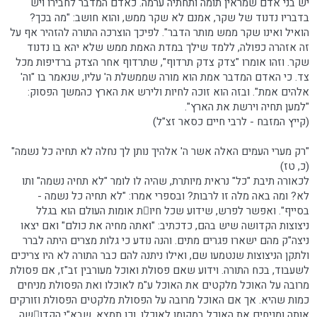
יש בני אדם שמראין תומה ותחתיה ערמה. כאדם המדבר לחבירו ויש
בדבריו נדנוד של שקר, אמנם לא שקר ממש, והוא חושב: "מה בכך?
הואיל ואינו שקר ממש מותר הדבר". לפיכך הוצרכה התורה להזהיר אף על
זה אזהרה כפולה, ללמד שילך במדת האמת ממש שלא יהא בו נדנוד
שקר. וזהו אומרו "צדק צדק תרדוף", שתרדוף אחר הצדק ברדיפות מכל
צד. כי האדם המדבר אמת הוא מורה שממשלת ה' עליו, שנאמר בו "וה'
אלהים אמת". ובזה הוא זוכה לחיות ולירש את הארץ כהמשך הפסוק:
"למען תחיה וירשת את הארץ".
(קייץ המזבח - לרבי חיים כסאר זצ"ל)
"רק מערי העמים האלה אשר ה' אלהיך נותן לך נחלה לא תחיה כל נשמה"
(כ, טז)
לכאורה תיבת "כל" נראית מיותרת, שהיה לו לומר "לא תחיה נשמה" ותו
לא? ומה באה מלה זו לרבות? ובספרי אמרו: "לא תחיה כל נשמה -
בסייף". ואפשר לפרש, שידוע שכל חיות אומות העולם הוא בגלל
ניצוצות הקדושה שיש בהם, כדכתיב: "ואתה מחיה את כולם" ואם יצאו
ניצה"ק מהם ישארו פגרים מתים. והנה נודע כי גלות מצרים היתה לברר
ולתקן הניצוצות שנטמעו שם, ואילו ניתנה להם כבר התורה לא היו צריכים
לשעבוד, בכח התורה. וידוע שאם פסולת ואוכל מעורבין זב"ז, אם פסולת
מרובה על האוכל מלקטים את האוכל ע"מ לאוכלו ואת הפסולת מניחים
כמות שהיא. אך אם האוכל מרובה על הפסולת מלקטים הפסולת וזורקים
אותה ומניחים את האוכל במקומו לאוכלו. וכן תמצא, שבא"י הקדושה