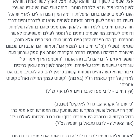
אצל השמים לשון דיבור שהוא קשה ואצל הארץ לשון אמירה שהיא
לשון רכה? וי"ל שבא ללמדנו מוסר - דימה שרי העם ושוטריו ועשירי
העם לשמים שהם ברום המעלות, ודימה המון העם הדלים לארץ שהכל
דשים בה. ואמר לשון דיבור והאזנה לשמים שיאזינו לדבריו והיינו דברי
תורה שהם חייבים ללמד תורה להמון העם מפני שהם במעלה ושלימות
ודומים לשמים. מה השמים נותנים טל ומטר לעולם ומשפיעים לאשר
תחתיהם, כך הם חייבים ליתן חיים להמון העם. ואין חיים אלא תורה,
שנאמר (משלי ד): "כי חיים הם למוצאיהם". וכאשר הם הנכבדים שבעם
מיישרים דרכיהם ועוסקים בתורה ומקיימים אותה אין ספק שהמון העם
ישמעו ויאזינו לדבריהם ג"כ. וזהו אומרו: "ותשמע הארץ אמרי פי",
שבוודאי שישמעו וילכו על-פיהם, ולכן אמר לשון רכה שאין צריכים
דיבור שהוא קשה והיינו תוכחות קשות. כי אין להם פה להשיב: מכם אנו
למדין, על דרך שאמרו רז"ל (באבות): "קשוט עצמך תחילה ואח"כ קשוט
אחרים".
(עץ החיים - לרבי סעדיא בר חיים אלנדאף זצ"ל)
"כי שם ה' אקרא הבו גודל לאלקינו" (שם, ג)
"וכך היו ישראל עושין במקדש כששומעין שם המפורש יוצא מפי כהן
גדול בקדושה ובטהרה היו אומרים ברוך שם כבוד מלכותו לעולם ועד".
(אור האפילה - לרבנו נתנאל בן ישעיה זצ"ל)
"ויאמר אליהם שימו לבבכם לכל הדברים אשר אנכי מעיד בכם היום