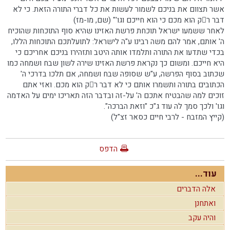
אשר תצוום את בניכם לשמור לעשות את כל דברי התורה הזאת. כי לא
דבר רק הוא מכם כי הוא חייכם וגו'" (שם, מו-מז)
לאחר ששמעו ישראל תוכחת פרשת האזינו שהיא סוף התוכחות שהוכיח
ה' אותם, אמר להם משה רבינו ע"ה לישראל: לתועלתכם התוכחות הללו,
בכדי שתדעו את התורה ותלמדו אותה היטב ותזהירו בניכם אחריכם כי
היא חייכם. ומשום כך נקראת פרשת האזינו שירה לשון שבח ושמחה כמו
שכתוב בסוף הפרשה, ע"ש שסופה שבח ושמחה, אם תלכו בדרכי ה'
הכתובים בתורה ותשמרו אותם כי לא דבר רק הוא מכם. ואזי אתם
זוכים למה שהבטיח אתכם ה' על-זה ובדבר הזה תאריכו ימים על האדמה
וגו' ולכך סמך לה עוד ג"כ "וזאת הברכה".
(קייץ המזבח - לרבי חיים כסאר זצ"ל)
הדפס
עוד...
אלה הדברים
ואתחנן
והיה עקב