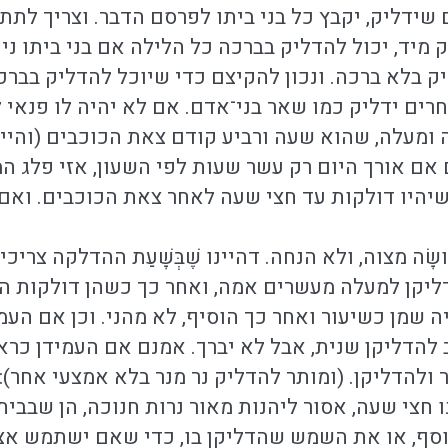
 שידליק, יקבץ כל בני ביתו לפרסם הדבר. וצריך לת
מיד, יכול להדליק בברכה כל הלילה אם בני ביתו ניע
יק בלא ברכה. ונכון להקיצם כדי שיוכל להדליק בברכה
חרים ידליק כמו שאר בני־אדם. אם לא יהיה לו פנאי 
ה ומעלה, שהוא שעה ורביע קודם צאת הכוכבים (והיינו
אם אורך היום רק עשר שעות לפי השעון, אזי פלג ה
שיהיו דולקות עד חצי שעה לאחר צאת הכוכבים. ואם א
שָׂה מצוה, ולא הנחה. דהיינו שֶׁבְּשָׁעַת ההדלקה צרי
ליקן למעלה מעשרים אמה, ואחר כך כשהן דולקות הניח
שמן כשיעור ואחר כך הוסיף, לא מהני. וכן אם העמ
 להדליקן שנית, אבל לא יברך. אמנם אם העמידן כראוי
 ולהדליקן. (ומותר להדליק נר מנר בלא אמצעי אחר):
נו חצי שעה, אסור ליהנות מאור נרות חנוכה, הן שבבית
וסף, או את השמש שהדליקן בו, כדי שאם ישתמש אצ