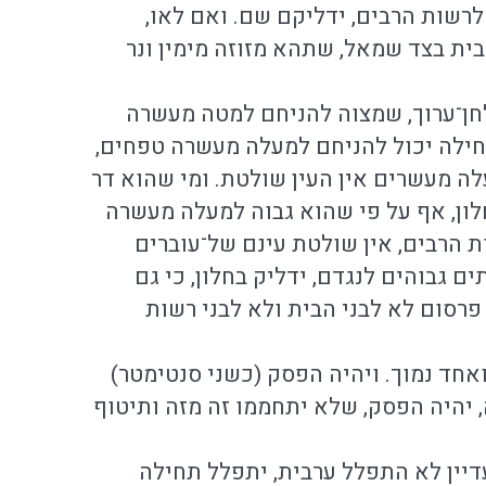
לרשות הרבים, ידליקם שם. ואם לאו,
ית בצד שמאל, שתהא מזוזה מימין ונר
חן־ערוך, שמצוה להניחם למטה מעשרה
חילה יכול להניחם למעלה מעשרה טפחים,
לה מעשרים אין העין שולטת. ומי שהוא דר
חלון, אף על פי שהוא גבוה למעלה מעשרה
ים אמה (שהם 9.60 מטר) מקרקע רשות הרבים, אין שולטת עינם של־עוברים
 גבוהים לנגדם, ידליק בחלון, כי גם
פרסום לא לבני הבית ולא לבני רשות
ואחד נמוך. ויהיה הפסק (כשני סנטימטר)
ה, יהיה הפסק, שלא יתחממו זה מזה ותיטוף
דיין לא התפלל ערבית, יתפלל תחילה