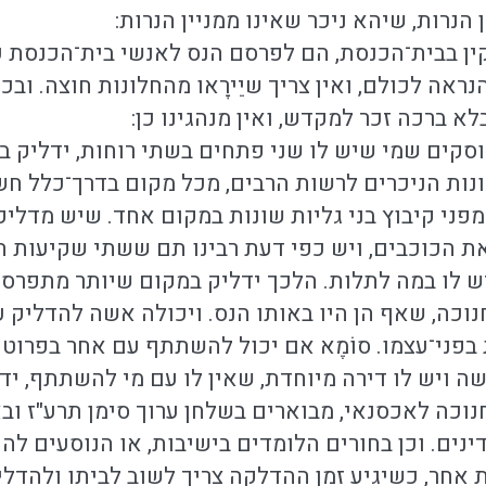
נרות, שיהא ניכר שאינו ממניין הנרות:
קין בבית־הכנסת, הם לפרסם הנס לאנשי בית־הכנסת ע
ראה לכולם, ואין צריך שיֵירָאו מהחלונות חוצה. ו
א ברכה זכר למקדש, ואין מנהגינו כן:
א ובפוסקים שמי שיש לו שני פתחים בשתי רוחות, ידליק
ות הניכרים לרשות הרבים, מכל מקום בדרך־כלל חשד
מפני קיבוץ בני גליות שונות במקום אחד. שיש מדל
ת הכוכבים, ויש כפי דעת רבינו תם ששתי שקיעות הן,
 לו במה לתלות. הלכך ידליק במקום שיותר מתפרסם ה
חנוכה, שאף הן היו באותו הנס. ויכולה אשה להדליק ע
ת בפני־עצמו. סוֹמֶא אם יכול להשתתף עם אחר בפרוט
שה ויש לו דירה מיוחדת, שאין לו עם מי להשתתף, ידל
חנוכה לאכסנאי, מבוארים בשלחן ערוך סימן תרע"ז ו
ינים. וכן בחורים הלומדים בישיבות, או הנוסעים לה
 אחר, כשיגיע זמן ההדלקה צריך לשוב לביתו ולהדלי