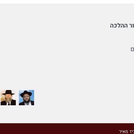
ר ההלכה
ם
יד מאיר