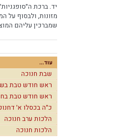
יד. ברכת ה"סופגניות"
מזונות, ולבסוף על המ
שמברכין עליהם המוציא
עוד...
שבת חנוכה
ראש חודש טבת בש
ראש חודש טבת בחו
כ"ה בכסלו א' דחנוכ
הלכות ערב חנוכה
הלכות חנוכה