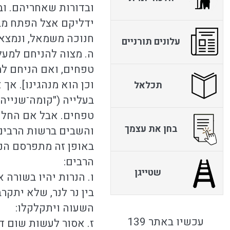
ובדורות שאחריהם. ובז
ידליקם אצל הפתח מבפ
חנוכה משמאל, ונמצא 
עלונים תורניים
ה. מצוה להניחם למעל
טפחים, ואם הניחם ל
וכן הוא מנהגינו]. א
תכלאל
בעלייה ("קומה־שנייה"
בחן את עצמך
והשבים ברשות הרבים, 
באופן זה מתפרסם הנס.
הרבים:
שטייגן
ו. הנרות יהיו בשורה 
בין נר לנר, שלא יתקר
השעוה ויתקלקלו:
עכשיו באתר 139
ז. אסור לעשות שום ד