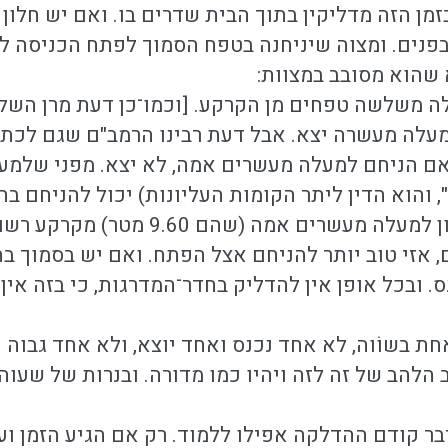
מן הזה מדליקין בתוך הבית שדרים בו. ואם יש חלון 
נים. ומצוה שיניחנה בטפח הסמוך לפתח הכניסה לב
שהוא מסובב במצוות:
ה משלשה טפחים מן הקרקע. [וכמו־כן דעת מרן השל
מעלה מעשרה יצא. אבל דעת רבינו הרמב"ם שגם לכת
ך אם הניחם למעלה מעשרים אמה, לא יצא. מפני שלמע
, והוא הדין ליתר הקומות העליונות) יכול להניחם ב
טפחים. אבל אם החלון למעלה מעשר
אזי טוב יותר להניחם אצל הפתח. ואם יש בסמוך בתים
 ובכל אופן אין להדליק בחדר־המדרגות, כי בזה אין 
אחת בשוֹוה, לא אחד נכנס ואחד יוצא, ולא אחד גבוה 
ב הלהב של זה לזה ויהיו כמו מדורה. ובנרות של שעו
בר קודם ההדלקה אפילו ללמוד. רק אם הגיע הזמן וע