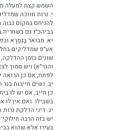
השמש קצת למעלה מן ה
י. נרות חנוכה שמדלי
להניחם במקום גבוה הנ
בביהכ"נ גם בשחרית בל
יא. מבואר בַּגְּמַרָ
אע"פ שמדליקים בחלונ
שונים בזמן ההדלקה, 
והגר"א) ויש סמוך לצא
לפתח, אם כן הרואה יש
יב. נשים חייבות בנר 
כן חייב, אם יש לו בי
בשבילו. ואם אין לו א
יג. דיני הדלקת נרות 
יש בזה הרבה חילוקי־ד
בעירו אלא שהוא בבית