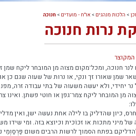
כן
>
הלכות מנהגים
>
או"ח - מועדים
>
חנוכה
קת נרות חנוכה
המקוצר
לנר חנוכה, ומכל־מקום מצוה מן המובחר ליקח שמן ז
שאר שמן שאורו זך ונקי, או נרות של שעוה שגם כן או
נר יחידי, ולא יעשה משעוה של בתי עבודה זרה, מפני ש
וה מן המובחר ליקח צמר־גפן או חוטי פשתן. ואינו צ
ו:
רס, כיון שהדליק בו לילה אחת נעשה ישן, ואין מדליק
 של מיני מתכות או זכוֹכית וכיוצא בזה. ומי שידו מש
הדליקם בפתח הסמוך לרשות הרבים משום פַּרְסַוְמֵי נ