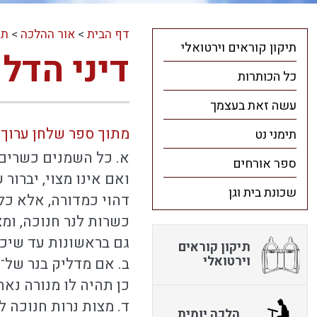
דף הבית
>
אור ההלכה
>
תו
תיקון קוראים וירטואלי
דיני הדל
כל הכותרות
עשה זאת בעצמך
מתוך ספר שלחן ערוך 
תימני נט
א. כל השמנים כשרים 
ספר אורחים
ואם אינו מצוי, יברור 
שכונת בית וגן
דהוי כמדורה, אלא כל 
כשרות לנר חנוכה, ומצ
גם בראשונות עד שיכל
תיקון קוראים
וירטואלי
ב. אם מדליק בנר של־ח
כן תהיה לו מנורה נאה
ד. מצות נרות חנוכה ל
הלכה יומית