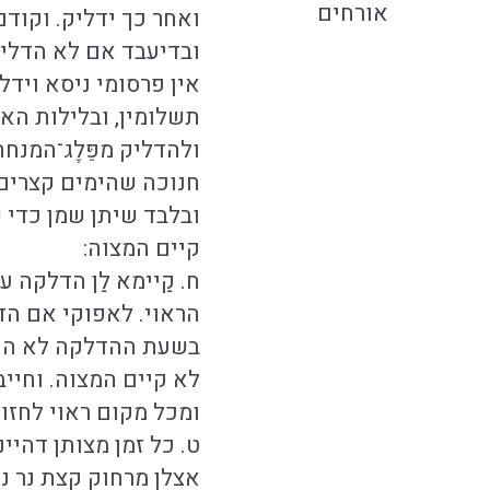
אורחים
ואחר כך ידליק. וקודם
ובדיעבד אם לא הדליק 
אין פרסומי ניסא וידל
תשלומין, ובלילות הא
ולהדליק מפֵּלֶג־המנח
חנוכה שהימים קצרים 
ובלבד שיתן שמן כדי 
קיים המצוה:
ח. קַיימא לַן הדלקה עו
הראוי. לאפוקי אם הד
בשעת ההדלקה לא היה 
לא קיים המצוה. וחייב
ומכל מקום ראוי לחזור
ט. כל זמן מצותן דהיי
אצלן מרחוק קצת נר נ