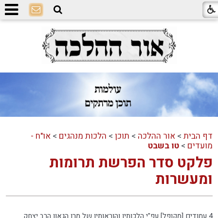
דף הבית
>
אור ההלכה
>
תוכן
>
הלכות מנהגים
>
או"ח -
מועדים
>
טו בשבט
פלקט סדר הפרשת תרומות
ומעשרות
4 עמודים [מקופל] עפ"י הלכותיו והוראותיו של מרן הגאון הרב יצחק