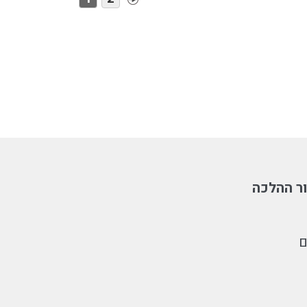
ר ההלכה
ם