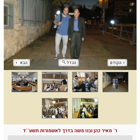
הקודם
הגדל
הבא
ר` מאיר כהן ובנו משה בדרך לאשמורות תשע``ד