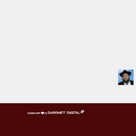
דרונט
דיגיטל
-