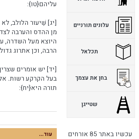
עליהם{טו}:
[יג] שֵׁיעור הלולב,
עלונים תורניים
מן ההדס והערבה לצד 
היוצא מעל השדרה, עד 
הרבה, וכן אתרוג גדול,
תכלאל
[יד] יש אומרים שצריך
בחן את עצמך
בעל הקרקע רשות. אלא
תורה היא{יח}:
שטייגן
עכשיו באתר 85 אורחים
עוד...