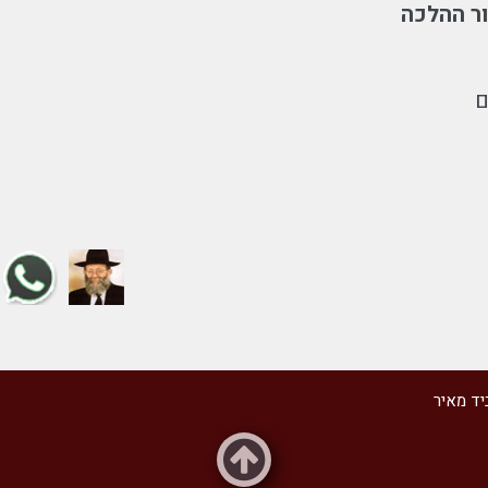
ר ההלכה
ם
יד מאיר