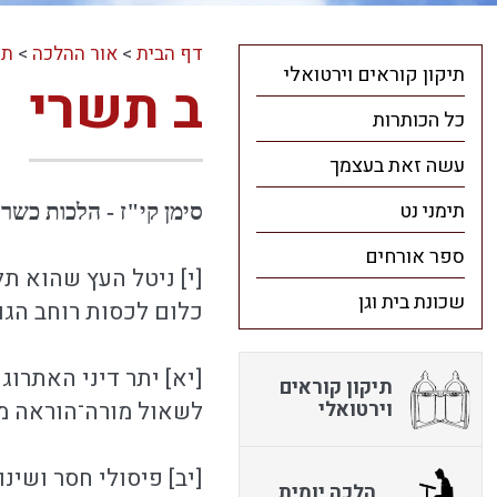
דף הבית
>
אור ההלכה
>
תו
תיקון קוראים וירטואלי
ב תשרי
כל הכותרות
עשה זאת בעצמך
תימני נט
סימן קי"ז - הלכות כשרו
ספר אורחים
[י] ניטל העץ שהוא תל
שכונת בית וגן
כלום לכסות רוחב הגומ
[יא] יתר דיני האתרוג 
תיקון קוראים
וירטואלי
לשאול מורה־הוראה מו
[יב] פיסולי חסר ושינו
הלכה יומית