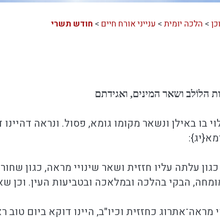
כן
>
הלכה יומית
>
ענייני אורח חיים
>
חודש תשרי
ת הלוֹלב ושאר המינים, ואגידתם
וי בו באילן ונשאר מקומו גומא, פסול. ונראה דהיינו
א{יג}:
כגון עלתה עליו חזזית ושאר שינויי מראה, כגון שחור 
מחה, הבקי בהלכה ובמלאכה ובטביעות העין. וכן שאר
י מראה־אתרוג כחזזית וכיו"ב, היינו דוקא ביום טוב ר