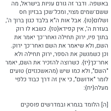
באשפה. ודבר זה גורם עניות בישראל, מה
ששם־שמים מצוי, ומכל־שכן בבזיון חס
ושלום{טו}. אבל אות ה"א בלבד כגון ברוך ה',
בעזרת ה', אין קפידא{טז}. כשבא לו רוק
בתוך פיו, ירוק תחילה ואחר־כך יאמר את
השם, ולא שיאמר את השם ואחר־כך ירוק.
וכן כשמנשק את הספר, ירוק תחילה ולא
אחר־כך{יז}. כשרוצה להזכיר את השם, יאמר
"השם", ולא כמו שיש (מהאשכנזים) טועים
לומר "אדושם", כי אין זה דרך כבוד כלפי
מעלה{יח}:
[ה] הלומד בגמרא ובמדרשים פוסקים