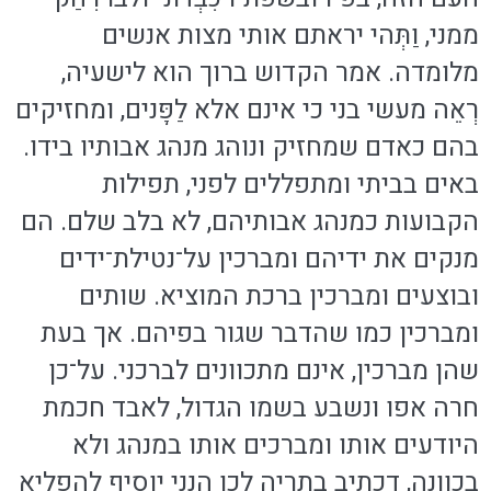
ממני, וַתְּהי יראתם אותי מצות אנשים
מלומדה. אמר הקדוש ברוך הוא לישעיה,
רְאֵה מעשי בני כי אינם אלא לַפָּנים, ומחזיקים
בהם כאדם שמחזיק ונוהג מנהג אבותיו בידו.
באים בביתי ומתפללים לפני, תפילות
הקבועות כמנהג אבותיהם, לא בלב שלם. הם
מנקים את ידיהם ומברכין על־נטילת־ידים
ובוצעים ומברכין ברכת המוציא. שותים
ומברכין כמו שהדבר שגור בפיהם. אך בעת
שהן מברכין, אינם מתכוונים לברכני. על־כן
חרה אפו ונשבע בשמו הגדול, לאבד חכמת
היודעים אותו ומברכים אותו במנהג ולא
בכוונה, דכתיב בתריה לכן הנני יוסיף להפליא