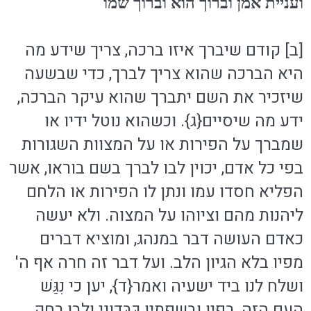
ועניית אמן וברוך הוא וברוך שמו
[ב] קודם שיברך איזו ברכה, צריך שידע מה
היא הברכה שהוא צריך לברך, כדי שבשעה
שיזכיר את השם יתברך שהוא עיקר הברכה,
ידע מה שיסיים{ג}. וכשהוא נוטל ידיו או
שמברך על הפירות או על המצוות השגורות
בפי כל אדם, יכוין לבו לברך בשם בוראו, אשר
הפליא חסדו עמו ונתן לו הפירות או הלחם
ליהנות מהם וציוהו על המצוה. ולא יעשה
כאדם העושה דבר במנהג, ומוציא דברים
מפיו בלא הגיון הלב. ועל דבר זה חרה אף ה'
ושלח לנו ביד ישעיה ואמר{ד}, יען כי נִגַּשׁ
העם הזה, בפיו ובשפתיו כִּבְּדוני ולבו רִחַק