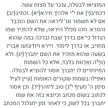
המוציאו לבטלה, עובר על מצות עשה
דכתיב{י} את י"י אלהיך תירא{יא}. וכתיב{יב}
אם לא תשמור וגו' ליראה את השם הנכבד
והנורא. וזהו מכלל היראה, שלא להזכיר שמו
הגדול כי־אם בדרך שבח וברכה במה שהוא
מחויב, או בדרך לימוד. ויירא ויזדעזעו אבריו
בשעה שהוא מזכיר את השם יתברך{יג}. ולא
הֲוִיָּ"ה ואַדְנוּת בלבד, אלא כל השמות
המיוחדים לו יתברך אסור להוציא לבטלה.
ואפילו בשמות שקורים האומות (עיין לעיל
סימן ה' סעיף י"ג) טוב ליזהר{יד}. וכן אסור
לכתוב בשום מכתב וכיוצא־בזה את שמו
יתברך בכל לשון, כי לאחר זמן יתגלגל המכתב