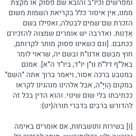
ומפרשים וכיו"ב והובא שם פסוק או מקצת
ממנו, אין איסור כלל בקריאת השמות משום
הזכרת שם־שמים לבטלה, ואפילו בשם
אַדְנוּת. ואדרבה יש אומרים שמצוה להזכירם
ככתבם. [וגם כשאינו פסוק מותר לקרותם,
חוץ מבשם אדנו"ת ובשם יה, שראוי לומר
באל"ף דל"ת נו"ן יו"ד, ביו"ד ה"א]. אמנם
במטבע ברכה אסור, ויאמר ברוך אתה "השם"
במקום הֲוִיָּ"ה, אבל אלהינו מנהגינו לקראו
ככתיבתו בלי שום שינוי. והוא הדין בכל זה
להדורש ברבים בדברי תורה{יט}:
[ו] בשירות ותושבחות, אם אומרים באימה