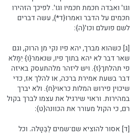
וגו' ואבדה חכמת חכמיו וגו'. לפיכך הזהירו
חכמים על הדבר ואמרו{ד*}, עשה דברים
לשם פועלם וכו'{ה}:
[ג] כשהוא מברך, יהא פיו נקי מן הרוק, וגם
שאר דבר לא יהא בתוך פיו, שנאמר{ו} יִמָּלא
פי תהלתך{ז}. ויש ליזהר מלהתעסק באיזה
דבר בשעת אמירת ברכה, או להלך אז, כדי
שיכוין פירוש המלות כראוי{ח}. ולא יברך
במהירות. וראוי שירגיל את עצמו לברך בקול
רם, כי הקול מעורר את הכוונה{ט}:
[ד] אסור להוציא שם־שמים לַבַּטָּלה. וכל