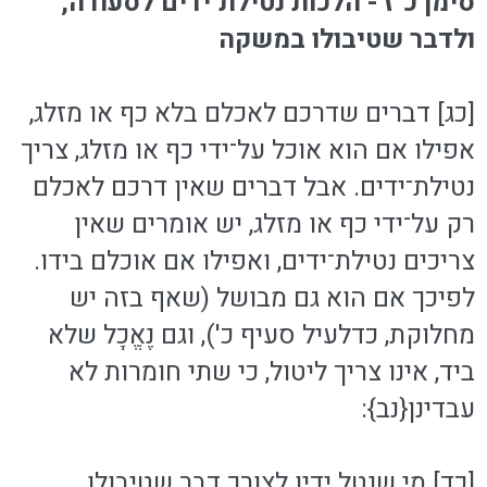
סימן כ"ז - הלכות נטילת־ידים לסעודה,
ולדבר שטיבולו במשקה
[כג] דברים שדרכם לאכלם בלא כף או מזלג,
אפילו אם הוא אוכל על־ידי כף או מזלג, צריך
נטילת־ידים. אבל דברים שאין דרכם לאכלם
רק על־ידי כף או מזלג, יש אומרים שאין
צריכים נטילת־ידים, ואפילו אם אוכלם בידו.
לפיכך אם הוא גם מבושל (שאף בזה יש
מחלוקת, כדלעיל סעיף כ'), וגם נֶאֱכָל שלא
ביד, אינו צריך ליטול, כי שתי חומרות לא
עבדינן{נב}:
[כד] מי שנטל ידיו לצורך דבר שטיבולו