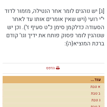
[ג] יש נוהגים לומר אחר הנטילה, מזמור לדוד
י"י רועי (ויש שאין אומרים אותו עד לאחר
הסעודה כדלקמן סימן כ"ט סעיף ז'). וכן יש
שנוהגין לומר פסוק פותח את ידיך וגו' קודם
ברכת המוציא{ה}:
הדפס
עוד...
א טבת
ב טבת
ג טבת
ד טבת