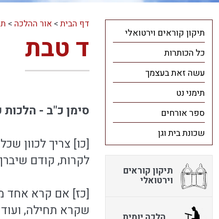
דף הבית
>
אור ההלכה
>
תו
תיקון קוראים וירטואלי
ד טבת
כל הכותרות
עשה זאת בעצמך
תימני נט
סימן כ"ב - הלכות 
ספר אורחים
שכונת בית וגן
[כו] צריך לכוון שכ
לקרות, קודם שיברך 
תיקון קוראים
וירטואלי
[כז] אם קרא אחד מן
שקרא תחילה, ועוד 
הלכה יומית