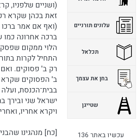
(ושניים שלפניו, קרא
זאת בכהן שקרא רק ב
(ואף אם אמר ברכו א
עלונים תורניים
ברכה אחרונה כמו שכ
הלוי ממקום שפסק ה
תכלאל
התחיל לקרות בתורה),
רק ב' פסוקים. ואם 
ב' הפסוקים שקרא הל
בחן את עצמך
בבית־הכנסת, ועלה 
ישראל שני ובירך ב
שטייגן
ויקרא אחריו, ואחרי
[כח] מנהגינו שהבני
עכשיו באתר 136