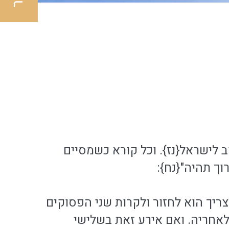
וב לישראל{נז}. וכל קורא כשמסיים
וך תהיה"{נח}:
צריך הוא לחזור ולקרות שני הפסוקים
לאחריה. ואם אירע זאת בשלישי