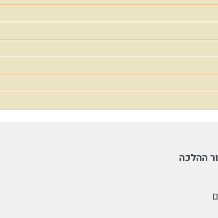
ר ההלכה
ם