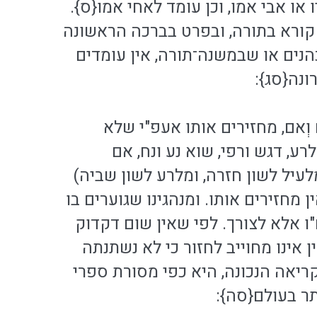
ו או אבי אמו, וכן עומד לאחי אמו{ס}.
ב קורא בתורה, ובפרט בברכה הראשונה
הנים או שבמשנה־תורה, אין עומדים
נה{סג}:
וְאם, מחזירים אותו אעפ"י שלא
רע, דגש ורפי, שוא נע ונח, אם
שָבו מלעיל לשון חזרה, ומלרע לשון שביה)
ן מחזירים אותו. ומנהגינו שגוערים בו
ו אלא לצורך. לפי שאין שום דקדוק
 אינו מחוייב לחזור כי לא נשתנתה
קריאה הנכונה, היא כפי מסורת ספרי
ותר בעולם{סה}: