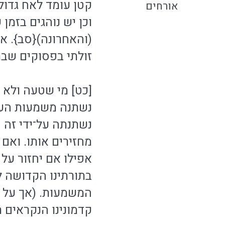
קטן עומד לאח גדול. 
אורחים
וכן יש נוהגים בזמן
(והאחרונה){סב}. א
זולתי בפסוקים שבת
[כט] מי שטעה ולא ד
נשתנה משמעות העניי
נשתנתה על־ידי זה המשמ
מחזירים אותו. ואם ל
אפילו אם יחזור על
בתורתינו הקדושה לח
המשמעות. (אך על גע
קדמונינו הנקראים תּ