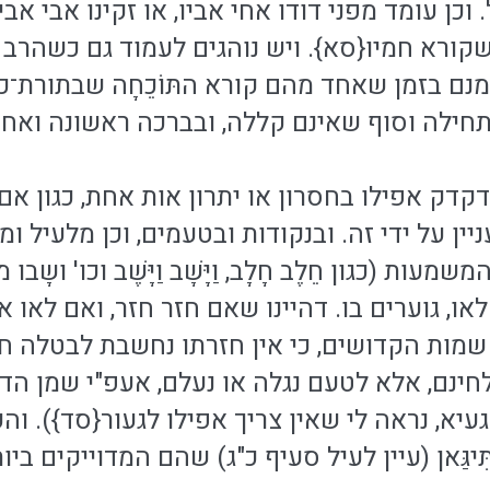
וכן עומד מפני דודו אחי אביו, או זקינו אבי אבי
 שקורא חמיו{סא}. ויש נוהגים לעמוד גם כשהר
מנם בזמן שאחד מהם קורא התּוֹכֵחָה שבתורת־כ
חילה וסוף שאינם קללה, ובברכה ראשונה ואחרו
קדק אפילו בחסרון או יתרון אות אחת, כגון אם 
ן על ידי זה. ובנקודות ובטעמים, וכן מלעיל ומל
עות (כגון חֵלֶב חָלָב, וַיָּשָׁב וַיָּשֶׁב וכו' ו
או, גוערים בו. דהיינו שאם חזר חזר, ואם לאו אי
 שמות הקדושים, כי אין חזרתו נחשבת לבטלה ח"
ינם, אלא לטעם נגלה או נעלם, אעפ"י שמן הדין
יא, נראה לי שאין צריך אפילו לגעור{סד}). וה
ִיגַּאן (עיין לעיל סעיף כ"ג) שהם המדוייקים בי