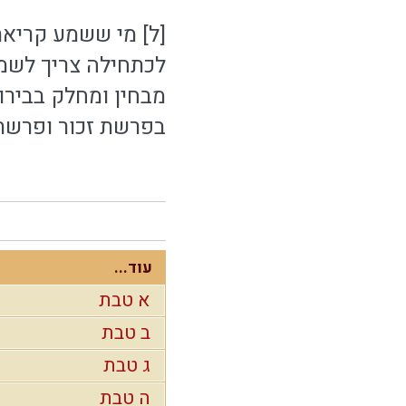
[ל] מי ששמע קריאת־
לכתחילה צריך לשמו
מבחין ומחלק בבירור
בפרשת זכור ופרשת 
עוד...
א טבת
ב טבת
ג טבת
ה טבת