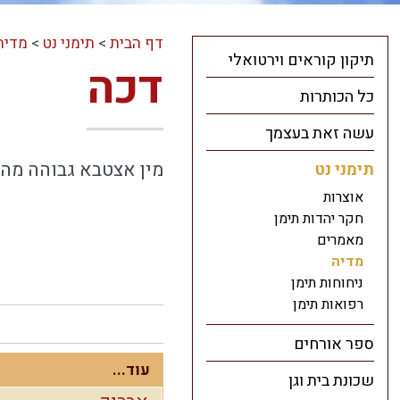
דף הבית
>
תימני נט
>
מדיה
תיקון קוראים וירטואלי
דכה
כל הכותרות
עשה זאת בעצמך
מין אצטבא גבוהה מהקרקע, 20 ס"מ בערך, להנחת כדי מים וכד'. דכיכ 
תימני נט
אוצרות
חקר יהדות תימן
מאמרים
מדיה
ניחוחות תימן
רפואות תימן
ספר אורחים
עוד...
שכונת בית וגן