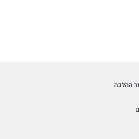
ר ההלכה
ם