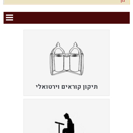
גוך'
תיקון קוראים וירטואלי