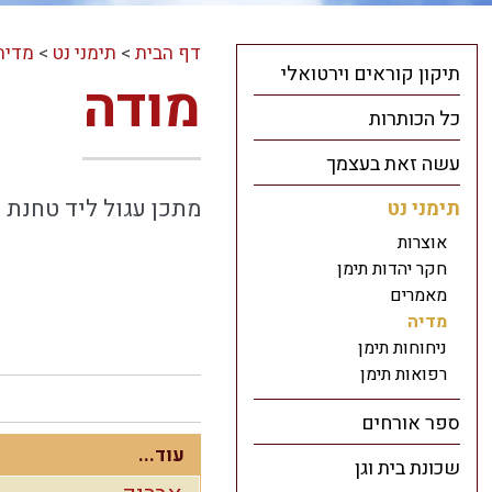
דף הבית
>
תימני נט
>
מדיה
תיקון קוראים וירטואלי
מודה
כל הכותרות
עשה זאת בעצמך
מתכן עגול ליד טחנת 
תימני נט
אוצרות
חקר יהדות תימן
מאמרים
מדיה
ניחוחות תימן
רפואות תימן
ספר אורחים
עוד...
שכונת בית וגן