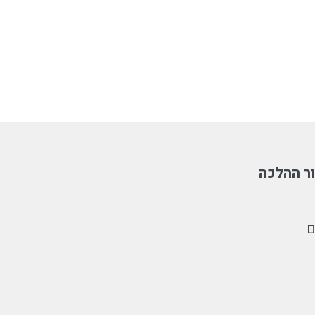
ר ההלכה
ם