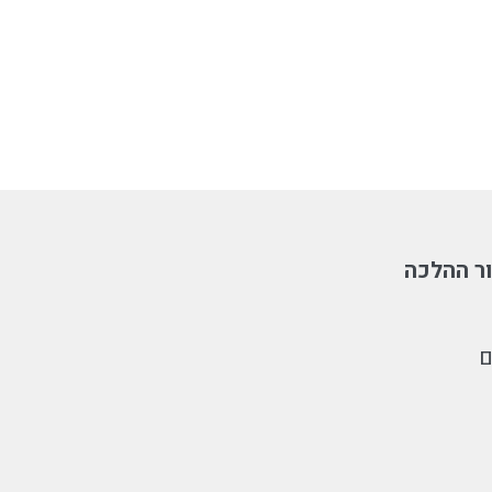
ר ההלכה
ם