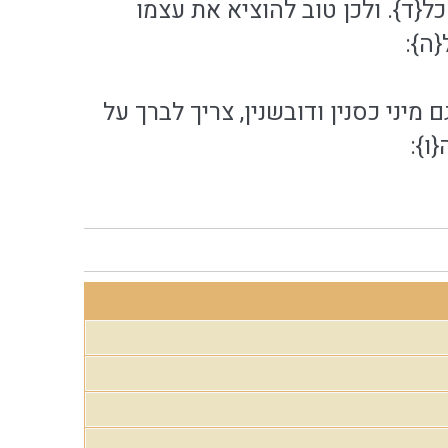
ל{ד}. ולכן טוב להוציא את עצמו
ה}:
 מיני כסנין ודובשנין, צריך לברך על
ו}: