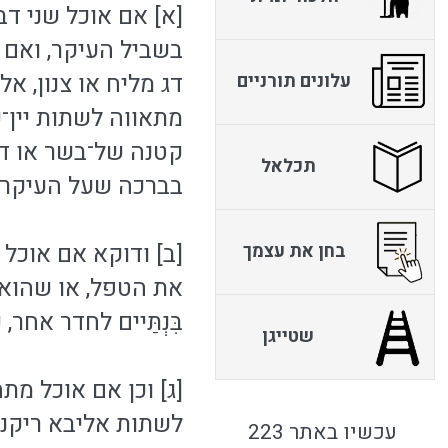
[א] אם אוכל שני דב
בשביל העיקר, ואם ל
דג מליח או צנון, א
עלונים תורניים
מתאווה לשתות יין־
קטנה של־בשר או דג,
תכלאל
בברכה שעל העיקר, ו
[ב] ודוקא אם אוכל
בחן את עצמך
את הטפל, או שהוא 
בִּנְתַּיים לחדר אח
שטייגן
[ג] וכן אם אוכל מת
לשתות אליבא ריקניא
עכשיו באתר 223