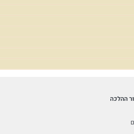
ר ההלכה
ם