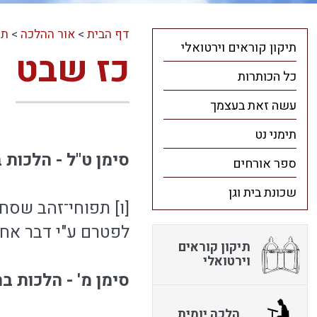
דף הבית
>
אור ההלכה
>
תו
תיקון קוראים וירטואלי
כז שבט
כל הכותרות
עשה זאת בעצמך
תימני נט
סימן ט"ל - הלכות 
ספר אורחים
שכונת בית וגן
[ו] תפוחי־זהב שסח
לפטרם ע"י דבר אחר
תיקון קוראים
וירטואלי
סימן מ' - הלכות ב
הלכה יומית