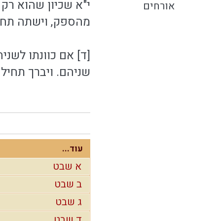
י"א שכיון שהוא רק 
אורחים
מהספק, וישתה תחיל
[ד] אם כוונתו לשניה
שניהם. ויברך תחיל
עוד...
א שבט
ב שבט
ג שבט
ד שבט