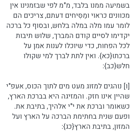
בשמיעה ממנו בלבד, מ"מ לפי שבזמנינו אין
מכוונים כראוי ומַסִּיחים דעתם, צריכים הם
לומר עמו מלה במלה בלחש, ובסוף כל ברכה
יקדימו לסיים קודם המברך, שלוש תיבות
לכל הפחות, כדי שיוכלו לענות אמן על
ברכתו{כא}. ואין לתת לברך למי שקולו
חלש{כב}:
[ו] נוהגים למזוג מעט מים לתוך הכוס, אעפ"י
שהיין אינו חזק. והמזיגה היא בברכת הארץ,
כשאומר וברכת את י"י אלהיך, בתיבת את.
ופעם שנית בחתימת הברכה על הארץ ועל
המזון, בתיבת הארץ{כג}: