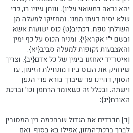
יהא נראה כמשאוּי עליו). ונותן עיניו בו, כדי
שלא יסיח דעתו ממנו. ומחזיקו למעלה מן
השולחן טפח, דכתיב{ט} כוס ישועות אשא
ובשם י"י אקרא{י}. ומניח הכוס על כף ימין
והאצבעות זקופות למעלה סביב{יא}.
ואיטר־יד יאחזנו בימין של כל אדם{יב}. וצריך
שיחזיק את הכוס בידו מתחילת הזימון, עד
הסוף, דהיינו עד שיברך בורא פרי הגפן
וישתה. ובכלל זה כשאומר הרחמן וכו' וברכת
האורח{יג}:
[ד] מכבדים את הגדול שבחכמה בין המסובין
לברך ברכת־המזון, אפילו בא בסוף. ואם