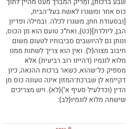
שבע ברכות], ומֵריק המברך מעט מהיין לתוך
כוס אחר ומשגרו לאשת בעל־הבית,
[ובסעודת חתן, משגרו לכלה. ובמילה ופדיון
הבן, ליולדת]{כט}, ואח"כ טועם הוא מן הכוס,
ונותן גם להיושבים סביבותיו לטעום משום
חיבוב מצוה{ל}. ואין הוא צריך לשתות ממנו
מלוא לוגמיו (דהיינו רוב רביעית) אלא
מספיק כל־שהוא, כשאר ברכות ההנאה, כיון
דקיימא לן שברכת־המזון אינה טעונה כוס מן
הדין (וכדלעיל סעיף א'){לא}. ויש מצריכים
שישתה מלוא לוגמיו{לב}: