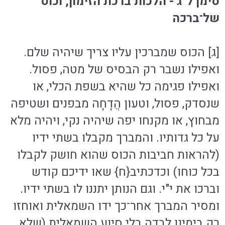
סימן ל"ג - הלכות ברכת הזימון, וכוס
של־ברכה
[ג] הכוס שמברכין עליו צריך שיהיה שלם.
ואפילו נשבר רק הבסיס של מטה, פסול.
ואפילו פגימה כל שהיא בשפת הכלי, או
שנסדק, פסול, וטעון הֲדָחָה מבפנים ושטיפה
מבחוץ, או מקנחו יפה שיהיה נקי, ויהיה מלא
על כל גדותיו. והמברך מקבלו בשתי ידיו
(להראות חביבות הכוס שהוא חושק לקבלו
בכל כוחו) וכדכתיב{ח} שאו ידיכם קודש
וברכו את י"י. וגם הנותן יתננו לו בשתי ידיו.
ומסיר המברך אחר־כך ידו השמאלית ואוחזו
רק בימינו לבדה בלי סיוע השמאלית (שלא