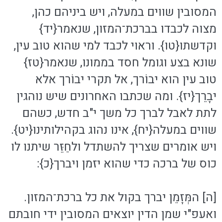
המסובין שווים במעלה, ויש ביניהם כהן,
מצוה לכבדו בברכת־המזון, שנאמר{יד}
וקדשתו{טו}. וראוי לכבד למי שהוא טוב עין,
שונא בצע וגומל חסד בממונו, שנאמר{טז}
טוב עין הוא יבוֹרך, אל תקרי יבוֹרך אלא
יבָרֵך{יז}. ומה שכתבו האחרונים שיש נוהגין
לתת לאבל לברך כל משך י"ב חדש, כשהם
שווים במעלה{יח}, אינו נהוג בקהילותינו{יט}.
ויש אומרים שצריך להשתדל ולחַזֵּר שיתנו לו
כוס של ברכה כדי שהוא יזמן ויברך{כ}:
[ה] המְּזָמֵן יברך בקול את כל ברכת־המזון.
ואעפ"י שמן הדין יוצאים המסובין ידי חובתם