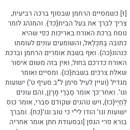
[ז] כשמסיים הרחמן שבסוף ברכה רביעית,
צריך לברך את בעל הבית{כד}. והמנהג לומר
נוסח ברכת האורח באריכות כפי שהיא
כתובה בַּתִּכְּלַאל, והשומעים עונים לעומתו
כנהוג{כה}. ואף בשבת אומרים הרחמן וברכת
האורח כדרכם בחול, ואין בזה משום איסור
שאלת צרכים בשבת{כו}. ומסיים ואומר
מגדיל (ועיין לעיל סימן ל"ב סעיף ט') ישועות
וגו'. ואחר־כך אומר סַבְרֵי מָרָנַן, והם עונים
לְחַיֵי{כז}, ויש נוהגים שקודם סברי, אומר כוס
ישועות וגו' הודו לי"י כי טוב וגו'{כח}. ומברך
בורא פרי הגפן [ובסעודת חתן אומר אחריה