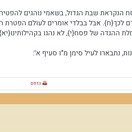
 הנקראת שבת הגדול, בשאמי נוהגים להפטיר בה
ם לכך{ח}. אבל בבלדי אומרים לעולם הפטרת ה
ת ההגדה של פסח{י}, לא נהגו בקהילותינו{יא}:
ות, נתבארו לעיל סימן מ"ו סעיף א':
הדפס