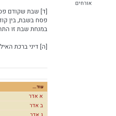
אורחים
[ד] שבת שקודם פסח
פסח בשבת, בין קוד
במנחת שבת זו התחל
[ה] דיני ברכת האילנ
עוד...
א אדר
ב אדר
ג אדר