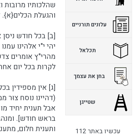
שהלכותיו מרובות ו
והגעלת הכלים{א}. ל
עלונים תורניים
[ב] בכל חודש ניסן א
יהי י"י אלהינו עמנו
תכלאל
מהרי"ץ אומרים צדק
לקרות בכל יום אחרי
בחן את עצמך
[ג] אין מספידין בכ
(דהיינו נוסח צוּר מ
שטייגן
אבל תענית יחיד מות
בראש חודש]. ומנהג
ותענית חלום, מתענין
עכשיו באתר 112