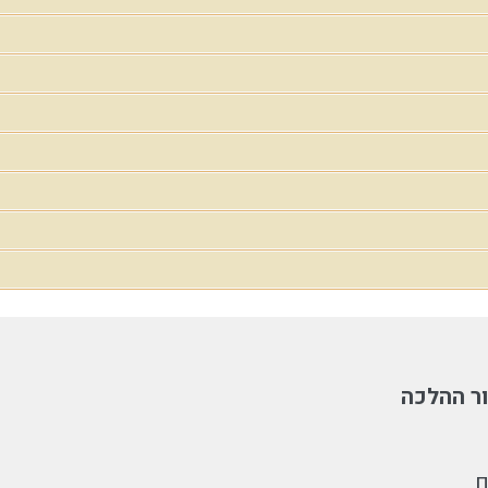
ר ההלכה
ם