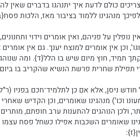
צריכים כולם לדעת איך יתנהגו בדברים שאין לה
פיכך מנהגינו ללמוד בציבור מאז, הלכות פסח{ב
ין נופלין על פניהם, ואין אומרים וידוי ותחנונ
 וגו', וכן אין אומרים למנצח יענך. גם אין אומר
תך תמיד, חוץ מיום שיש בו הלל{ד}. ומה שנוה
 תפילת שחרית פרשת הנשיא שהקריב בו ביום{ה},
ל חודש ניסן, אלא אם כן לתלמיד־חכם בפניו (ר"
מעונו וכו') מנהגינו שאומרים, וכן הקדיש שאחרי 
ר, ולכן הנוהגים להתענות ערב חופתם, מותרים 
ינו שאומרים השכבות אפילו כשחל פסח עצמו בש
{ז}: