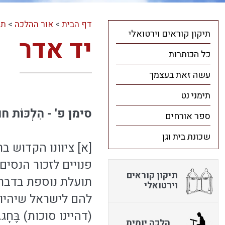
דף הבית
>
אור ההלכה
>
תו
תיקון קוראים וירטואלי
יד אדר
כל הכותרות
עשה זאת בעצמך
תימני נט
סימן פ' - הִלְכּוֹת 
ספר אורחים
שכונת בית וגן
[א] ציוונו הקדוש 
פנויים לזכור הנסים 
תיקון קוראים
תועלת נוספת בדבר,
וירטואלי
להם לישראל שיהיו ד
(דהיינו סוכות) בֶּ
הלכה יומית